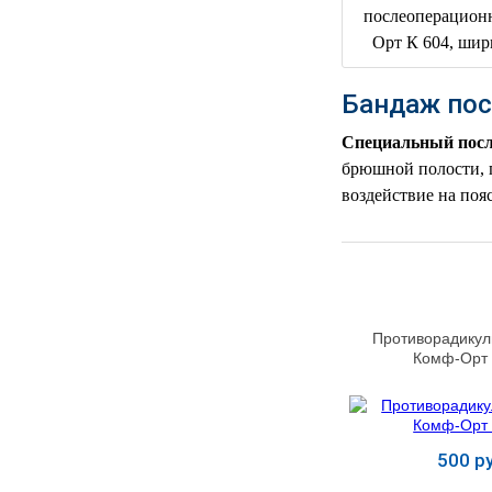
РЕАНИМАЦИОННЫЕ
ДОМАШНЯЯ
▼
МЕДТЕХНИКА
Бандаж пос
ОРТОПЕДИЯ
▼
Специальный посл
брюшной полости, п
ДИЕТОЛОГИЯ
▼
воздействие на поя
КОСМЕТОЛОГИЯ
▼
ЖЕНСКОЕ ЗДОРОВЬЕ
▼
ДЕТСКОЕ ЗДОРОВЬЕ
▼
Противорадикул
Комф-Орт 
ИНВАЛИДНАЯ
▼
ТЕХНИКА
ДИАГНОСТИКА
500 ру
▼
ОРГАНИЗМА