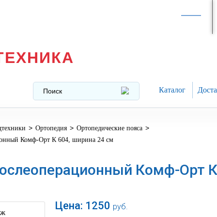
Интернет-магазин в
Москве
texnika@mail.ru
8 (499) 391-37-29
ТЕХНИКА
Каталог
Доста
>
>
>
дтехники
Ортопедия
Ортопедические пояса
онный Комф-Орт К 604, ширина 24 см
ослеоперационный Комф-Орт К
Цена:
1250
руб.