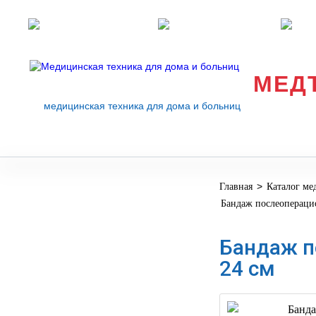
Розничные магазины
Перезвоните мне
med
МЕД
медицинская техника для дома и больниц
>
Главная
Каталог ме
МЕДИЦИНСКОЕ
▼
Бандаж послеопераци
ОБОРУДОВАНИЕ
ОСНАЩЕНИЕ
Бандаж п
МЕДИЦИНСКОГО
▼
24 см
КАБИНЕТА
МАНЕКЕНЫ
ТРЕНАЖЕРЫ
▼