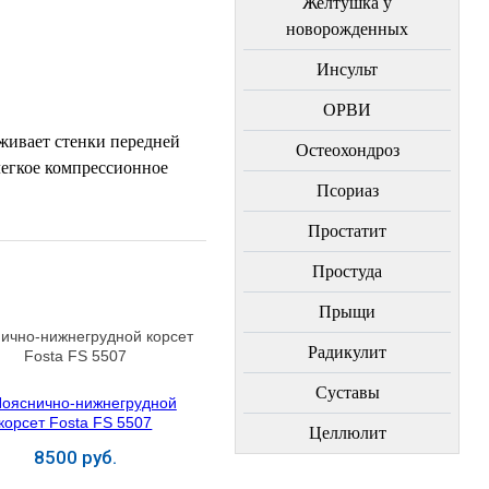
Желтушка у
новорожденных
Инсульт
ОРВИ
живает стенки передней
Остеохондроз
легкое компрессионное
Пcориаз
Простатит
Простуда
Прыщи
ично-нижнегрудной корсет
Радикулит
Fosta FS 5507
Суставы
Целлюлит
8500 руб.