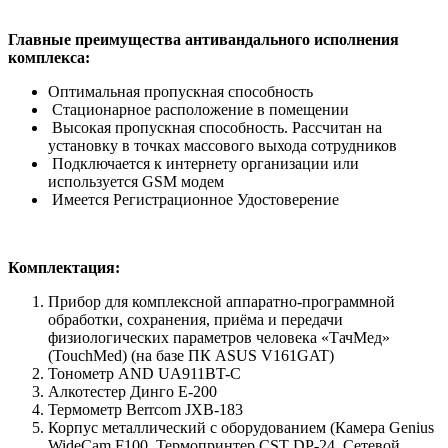
Главные преимущества антивандального исполнения
комплекса:
Оптимальная пропускная способность
Стационарное расположение в помещении
Высокая пропускная способность. Рассчитан на
установку в точках массового выхода сотрудников
Подключается к интернету организации или
используется GSM модем
Имеется Регистрационное Удостоверение
Комплектация:
Прибор для комплексной аппаратно-программной
обработки, сохранения, приёма и передачи
физиологических параметров человека «ТачМед»
(TouchMed) (на базе ПК ASUS V161GAT)
Тонометр AND UA911BT-C
Алкотестер Динго Е-200
Термометр Berrcom JXB-183
Корпус металлический с оборудованием (Камера Genius
WideCam F100, Термопринтер CST DP-24, Сетевой