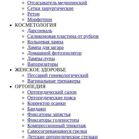
Отсасыватель медицинский
Сетки хирургические
Ретон
Морфотрон
КОСМЕТОЛОГИЯ
Дарсонваль
Силиконовая пластина от рубцов
Кольцевая лампа
Лампа для загара
Домашний фотоэпилятор
Лампы-лупы
Вапоризаторы
ЖЕНСКОЕ ЗДОРОВЬЕ
Пессарий гинекологический
Вагинальные тренажеры
ОРТОПЕДИЯ
Ортопедический салон
Ортопедические пояса
Корректор осанки
Бандажи
Фиксаторы запястья
Фиксаторы голеностопа
Компрессионный трикотаж
Самосогревающиеся грелки
Детские ортопедические стельки