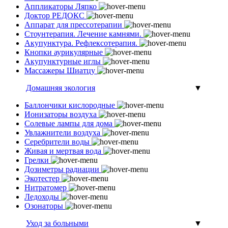
Аппликаторы Ляпко
Доктор РЕДОКС
Аппарат для прессотерапии
Стоунтерапия. Лечение камнями.
Акупунктура. Рефлексотерапия.
Кнопки аурикулярные
Акупунктурные иглы
Массажеры Шиатцу
Домашняя экология
▼
Баллончики кислородные
Ионизаторы воздуха
Солевые лампы для дома
Увлажнители воздуха
Серебрители воды
Живая и мертвая вода
Грелки
Дозиметры радиации
Экотестер
Нитратомер
Ледоходы
Озонаторы
Уход за больными
▼