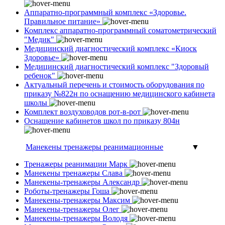
Аппаратно-программный комплекс «Здоровье.
Правильное питание»
Комплекс аппаратно-программный соматометрический
"Медик"
Медицинский диагностический комплекс «Киоск
Здоровье»
Медицинский диагностический комплекс "Здоровый
ребенок"
Актуальный перечень и стоимость оборудования по
приказу №822н по оснащению медицинского кабинета
школы
Комплект воздуховодов рот-в-рот
Оснащение кабинетов школ по приказу 804н
Манекены тренажеры реанимационные
▼
Тренажеры реанимации Марк
Манекены тренажеры Слава
Манекены-тренажеры Александр
Роботы-тренажеры Гоша
Манекены-тренажеры Максим
Манекены-тренажеры Олег
Манекены-тренажеры Володя