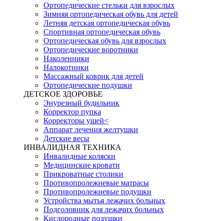
Ортопедические стельки для взрослых
Зимняя ортопедическая обувь для детей
Летняя детская ортопедическая обувь
Спортивная ортопедическая обувь
Ортопедическая обувь для взрослых
Ортопедические воротники
Наколенники
Налокотники
Массажный коврик для детей
Ортопедические подушки
ДЕТСКОЕ ЗДОРОВЬЕ
Энурезный будильник
Корректор пупка
Корректоры ушей<
Аппарат лечения желтушки
Детские весы
ИНВАЛИДНАЯ ТЕХНИКА
Инвалидные коляски
Медицинские кровати
Прикроватные столики
Противопролежневые матрасы
Противопролежневые подушки
Устройства мытья лежачих больных
Подголовник для лежачих больных
Кислородные подушки