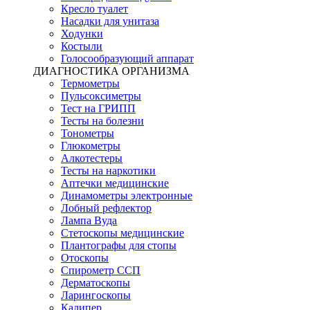
Кресло туалет
Насадки для унитаза
Ходунки
Костыли
Голосообразующий аппарат
ДИАГНОСТИКА ОРГАНИЗМА
Термометры
Пульсоксиметры
Тест на ГРИПП
Тесты на болезни
Тонометры
Глюкометры
Алкотестеры
Тесты на наркотики
Аптечки медицинские
Динамометры электронные
Лобный рефлектор
Лампа Вуда
Стетоскопы медицинские
Плантографы для стопы
Отоскопы
Спирометр ССП
Дерматоскопы
Ларингоскопы
Калипер