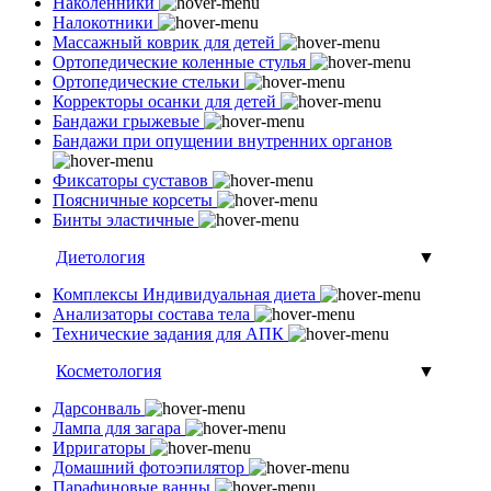
Наколенники
Налокотники
Массажный коврик для детей
Ортопедические коленные стулья
Ортопедические стельки
Корректоры осанки для детей
Бандажи грыжевые
Бандажи при опущении внутренних органов
Фиксаторы суставов
Поясничные корсеты
Бинты эластичные
Диетология
▼
Комплексы Индивидуальная диета
Анализаторы состава тела
Технические задания для АПК
Косметология
▼
Дарсонваль
Лампа для загара
Ирригаторы
Домашний фотоэпилятор
Парафиновые ванны