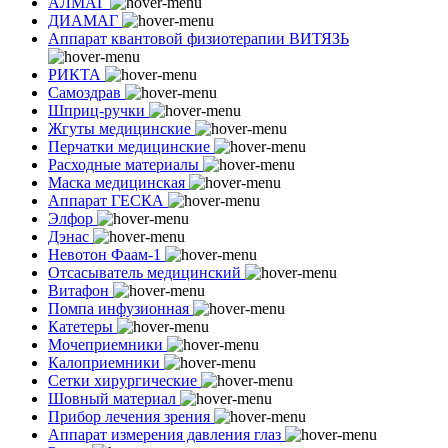
АЛМАГ
ДИАМАГ
Аппарат квантовой физиотерапии ВИТЯЗЬ
РИКТА
Самоздрав
Шприц-ручки
Жгуты медицинские
Перчатки медицинские
Расходные материалы
Маска медицинская
Аппарат ГЕСКА
Элфор
Дэнас
Невотон Фаам-1
Отсасыватель медицинский
Витафон
Помпа инфузионная
Катетеры
Мочеприемники
Калоприемники
Сетки хирургические
Шовный материал
Прибор лечения зрения
Аппарат измерения давления глаз