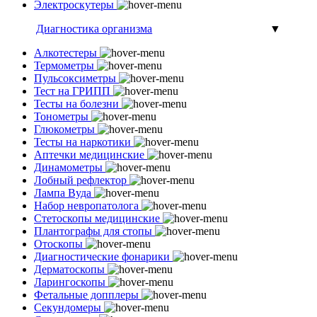
Электроскутеры
Диагностика организма
▼
Алкотестеры
Термометры
Пульсоксиметры
Тест на ГРИПП
Тесты на болезни
Тонометры
Глюкометры
Тесты на наркотики
Аптечки медицинские
Динамометры
Лобный рефлектор
Лампа Вуда
Набор невропатолога
Стетоскопы медицинские
Плантографы для стопы
Отоскопы
Диагностические фонарики
Дерматоскопы
Ларингоскопы
Фетальные допплеры
Секундомеры