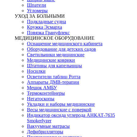
Шпатели
Угломеры
УХОД ЗА БОЛЬНЫМИ
Подкладные судна
Кружка Эсмарха
Повязка Грануфлекс
МЕДИЦИНСКОЕ ОБОРУДОВАНИЕ
Оснащение медицинского кабинета
Оборудование для детских садов
Светильники медицинские
Медицинские коврики
Штативы для капельницы
Носилки
Осветители таблиц Ротта
Аппараты ДМВ-терапии
Мешок АМБУ
Термоконтейнеры
Негатоскопы
Укладки и наборы медицинские
Весы медицинские с поверкой
Индикатор оксида углерода АНКАТ-7635
Smokerlyzer
Вакуумные матрасы
Дефибрилляторы