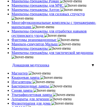
Манекены-тренажеры Роман
Манекены-тренажеры для МЧС
Манекены-тренажеры Антон
Манекены-тренажеры для силовых структур
Многофункциональные комплексы с тренажерами-
манекенами
Манекены-тренажеры для отработки навыков
сестринского ухода
Фантомы реанимационные
Манекен-симулятор Малыш
Манекены-тренажеры
Манекены-тренажёры для тактической медицины
Домашняя медтехника
▼
Магнитер
Кварцевая лампа
Ингаляторы
Бактерицидные лампы
Синяя лампа
Ультрафиолетовая лампа
Аппараты для лечения
Физиотерапия для дома