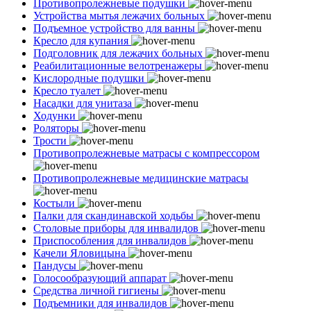
Противопролежневые подушки
Устройства мытья лежачих больных
Подъемное устройство для ванны
Кресло для купания
Подголовник для лежачих больных
Реабилитационные велотренажеры
Кислородные подушки
Кресло туалет
Насадки для унитаза
Ходунки
Роляторы
Трости
Противопролежневые матрасы с компрессором
Противопролежневые медицинские матрасы
Костыли
Палки для скандинавской ходьбы
Столовые приборы для инвалидов
Приспособления для инвалидов
Качели Яловицына
Пандусы
Голосообразующий аппарат
Средства личной гигиены
Подъемники для инвалидов