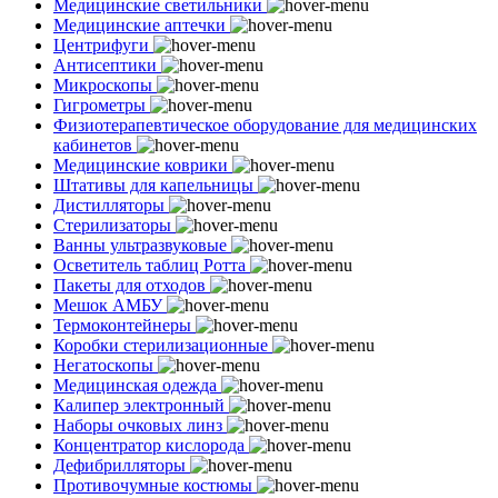
Медицинские светильники
Медицинские аптечки
Центрифуги
Антисептики
Микроскопы
Гигрометры
Физиотерапевтическое оборудование для медицинских
кабинетов
Медицинские коврики
Штативы для капельницы
Дистилляторы
Стерилизаторы
Ванны ультразвуковые
Осветитель таблиц Ротта
Пакеты для отходов
Мешок АМБУ
Термоконтейнеры
Коробки стерилизационные
Негатоскопы
Медицинская одежда
Калипер электронный
Наборы очковых линз
Концентратор кислорода
Дефибрилляторы
Противочумные костюмы