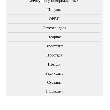
Желтушка у новорожденных
Инсульт
ОРВИ
Остеохондроз
Пcориаз
Простатит
Простуда
Прыщи
Радикулит
Суставы
Целлюлит
НОВИНКИ