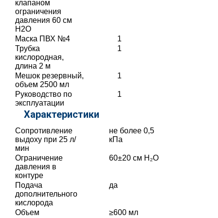
клапаном
ограничения
давления 60 см
Н2О
Маска ПВХ №4
1
Трубка
1
кислородная,
длина 2 м
Мешок резервный,
1
объем 2500 мл
Руководство по
1
эксплуатации
Характеристики
Сопротивление
не более 0,5
выдоху при 25 л/
кПа
мин
Ограничение
60±20 см H₂O
давления в
контуре
Подача
да
дополнительного
кислорода
Объем
≥600 мл