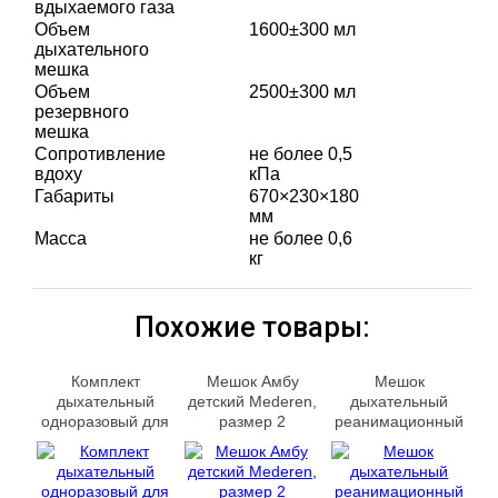
вдыхаемого газа
Объем
1600±300 мл
дыхательного
мешка
Объем
2500±300 мл
резервного
мешка
Сопротивление
не более 0,5
вдоху
кПа
Габариты
670×230×180
мм
Масса
не более 0,6
кг
Похожие товары:
Комплект
Мешок Амбу
Мешок
дыхательный
детский Mederen,
дыхательный
одноразовый для
размер 2
реанимационный
ручной ИВЛ КДО-
многоразовый
МП-В взрослый 2
Apexmed детский
маски