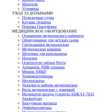
Шпатели
Угломеры
УХОД ЗА БОЛЬНЫМИ
Подкладные судна
Кружка Эсмарха
Повязка Грануфлекс
МЕДИЦИНСКОЕ ОБОРУДОВАНИЕ
Оснащение медицинского кабинета
Оборудование для детских садов
Светильники медицинские
Медицинские коврики
Штативы для капельницы
Носилки
Осветители таблиц Ротта
Аппараты ДМВ-терапии
Мешок АМБУ
Термоконтейнеры
Негатоскопы
Укладки и наборы медицинские
Весы медицинские с поверкой
Индикатор оксида углерода АНКАТ-7635
Smokerlyzer
Вакуумные матрасы
Дефибрилляторы