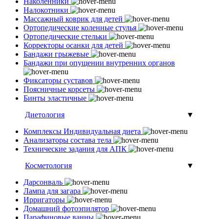
Наколенники
Налокотники
Массажный коврик для детей
Ортопедические коленные стулья
Ортопедические стельки
Корректоры осанки для детей
Бандажи грыжевые
Бандажи при опущении внутренних органов
Фиксаторы суставов
Поясничные корсеты
Бинты эластичные
Диетология
▼
Комплексы Индивидуальная диета
Анализаторы состава тела
Технические задания для АПК
Косметология
▼
Дарсонваль
Лампа для загара
Ирригаторы
Домашний фотоэпилятор
Парафиновые ванны