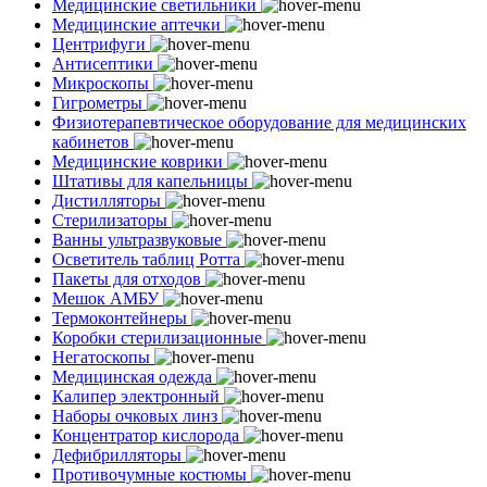
Медицинские светильники
Медицинские аптечки
Центрифуги
Антисептики
Микроскопы
Гигрометры
Физиотерапевтическое оборудование для медицинских
кабинетов
Медицинские коврики
Штативы для капельницы
Дистилляторы
Стерилизаторы
Ванны ультразвуковые
Осветитель таблиц Ротта
Пакеты для отходов
Мешок АМБУ
Термоконтейнеры
Коробки стерилизационные
Негатоскопы
Медицинская одежда
Калипер электронный
Наборы очковых линз
Концентратор кислорода
Дефибрилляторы
Противочумные костюмы