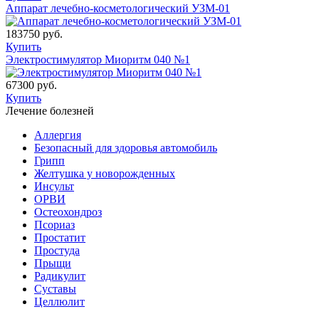
Аппарат лечебно-косметологический УЗМ-01
183750 руб.
Купить
Электростимулятор Миоритм 040 №1
67300 руб.
Купить
Лечение болезней
Аллергия
Безопасный для здоровья автомобиль
Грипп
Желтушка у новорожденных
Инсульт
ОРВИ
Остеохондроз
Пcориаз
Простатит
Простуда
Прыщи
Радикулит
Суставы
Целлюлит