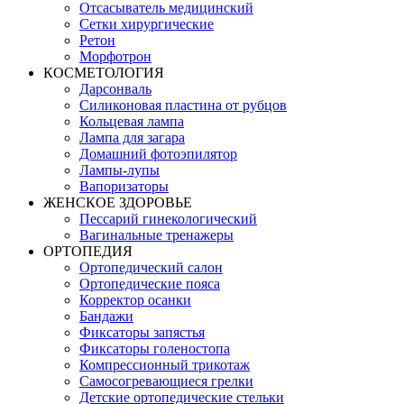
Отсасыватель медицинский
Сетки хирургические
Ретон
Морфотрон
КОСМЕТОЛОГИЯ
Дарсонваль
Силиконовая пластина от рубцов
Кольцевая лампа
Лампа для загара
Домашний фотоэпилятор
Лампы-лупы
Вапоризаторы
ЖЕНСКОЕ ЗДОРОВЬЕ
Пессарий гинекологический
Вагинальные тренажеры
ОРТОПЕДИЯ
Ортопедический салон
Ортопедические пояса
Корректор осанки
Бандажи
Фиксаторы запястья
Фиксаторы голеностопа
Компрессионный трикотаж
Самосогревающиеся грелки
Детские ортопедические стельки