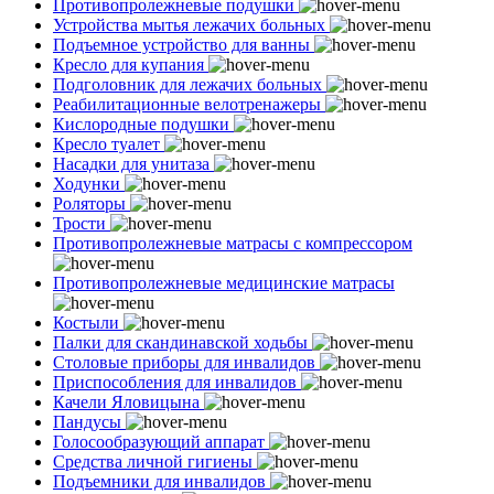
Противопролежневые подушки
Устройства мытья лежачих больных
Подъемное устройство для ванны
Кресло для купания
Подголовник для лежачих больных
Реабилитационные велотренажеры
Кислородные подушки
Кресло туалет
Насадки для унитаза
Ходунки
Роляторы
Трости
Противопролежневые матрасы с компрессором
Противопролежневые медицинские матрасы
Костыли
Палки для скандинавской ходьбы
Столовые приборы для инвалидов
Приспособления для инвалидов
Качели Яловицына
Пандусы
Голосообразующий аппарат
Средства личной гигиены
Подъемники для инвалидов