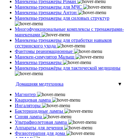
Манекены-тренажеры Роман
Манекены-тренажеры для МЧС
Манекены-тренажеры Антон
Манекены-тренажеры для силовых структур
Многофункциональные комплексы с тренажерами-
манекенами
Манекены-тренажеры для отработки навыков
сестринского ухода
Фантомы реанимационные
Манекен-симулятор Малыш
Манекены-тренажеры
Манекены-тренажёры для тактической медицины
Домашняя медтехника
▼
Магнитер
Кварцевая лампа
Ингаляторы
Бактерицидные лампы
Синяя лампа
Ультрафиолетовая лампа
Аппараты для лечения
Физиотерапия для дома