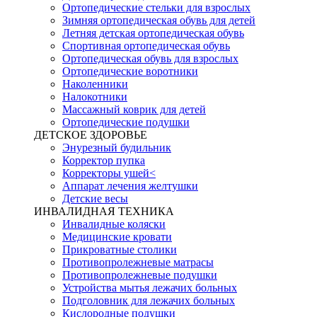
Ортопедические стельки для взрослых
Зимняя ортопедическая обувь для детей
Летняя детская ортопедическая обувь
Спортивная ортопедическая обувь
Ортопедическая обувь для взрослых
Ортопедические воротники
Наколенники
Налокотники
Массажный коврик для детей
Ортопедические подушки
ДЕТСКОЕ ЗДОРОВЬЕ
Энурезный будильник
Корректор пупка
Корректоры ушей<
Аппарат лечения желтушки
Детские весы
ИНВАЛИДНАЯ ТЕХНИКА
Инвалидные коляски
Медицинские кровати
Прикроватные столики
Противопролежневые матрасы
Противопролежневые подушки
Устройства мытья лежачих больных
Подголовник для лежачих больных
Кислородные подушки