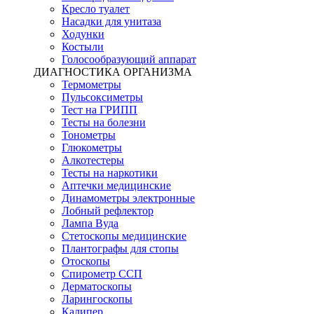
Кресло туалет
Насадки для унитаза
Ходунки
Костыли
Голосообразующий аппарат
ДИАГНОСТИКА ОРГАНИЗМА
Термометры
Пульсоксиметры
Тест на ГРИПП
Тесты на болезни
Тонометры
Глюкометры
Алкотестеры
Тесты на наркотики
Аптечки медицинские
Динамометры электронные
Лобный рефлектор
Лампа Вуда
Стетоскопы медицинские
Плантографы для стопы
Отоскопы
Спирометр ССП
Дерматоскопы
Ларингоскопы
Калипер