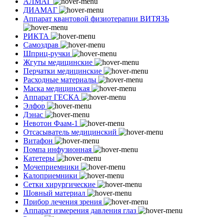
АЛМАГ
ДИАМАГ
Аппарат квантовой физиотерапии ВИТЯЗЬ
РИКТА
Самоздрав
Шприц-ручки
Жгуты медицинские
Перчатки медицинские
Расходные материалы
Маска медицинская
Аппарат ГЕСКА
Элфор
Дэнас
Невотон Фаам-1
Отсасыватель медицинский
Витафон
Помпа инфузионная
Катетеры
Мочеприемники
Калоприемники
Сетки хирургические
Шовный материал
Прибор лечения зрения
Аппарат измерения давления глаз