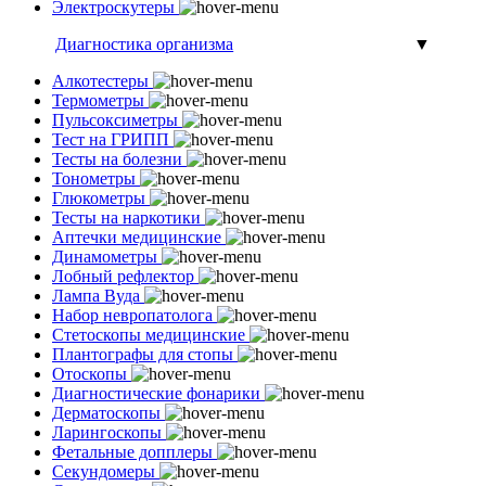
Электроскутеры
Диагностика организма
▼
Алкотестеры
Термометры
Пульсоксиметры
Тест на ГРИПП
Тесты на болезни
Тонометры
Глюкометры
Тесты на наркотики
Аптечки медицинские
Динамометры
Лобный рефлектор
Лампа Вуда
Набор невропатолога
Стетоскопы медицинские
Плантографы для стопы
Отоскопы
Диагностические фонарики
Дерматоскопы
Ларингоскопы
Фетальные допплеры
Секундомеры