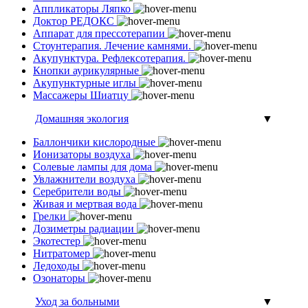
Аппликаторы Ляпко
Доктор РЕДОКС
Аппарат для прессотерапии
Стоунтерапия. Лечение камнями.
Акупунктура. Рефлексотерапия.
Кнопки аурикулярные
Акупунктурные иглы
Массажеры Шиатцу
Домашняя экология
▼
Баллончики кислородные
Ионизаторы воздуха
Солевые лампы для дома
Увлажнители воздуха
Серебрители воды
Живая и мертвая вода
Грелки
Дозиметры радиации
Экотестер
Нитратомер
Ледоходы
Озонаторы
Уход за больными
▼