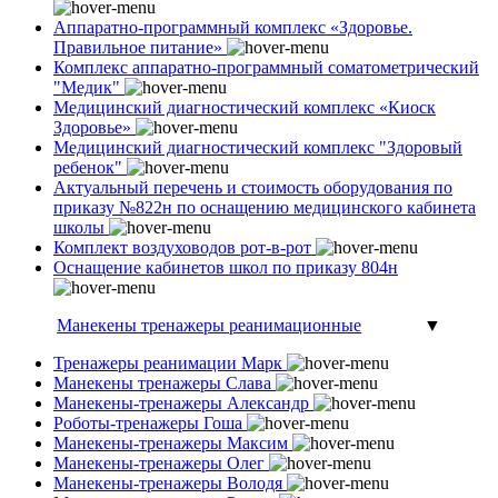
Аппаратно-программный комплекс «Здоровье.
Правильное питание»
Комплекс аппаратно-программный соматометрический
"Медик"
Медицинский диагностический комплекс «Киоск
Здоровье»
Медицинский диагностический комплекс "Здоровый
ребенок"
Актуальный перечень и стоимость оборудования по
приказу №822н по оснащению медицинского кабинета
школы
Комплект воздуховодов рот-в-рот
Оснащение кабинетов школ по приказу 804н
Манекены тренажеры реанимационные
▼
Тренажеры реанимации Марк
Манекены тренажеры Слава
Манекены-тренажеры Александр
Роботы-тренажеры Гоша
Манекены-тренажеры Максим
Манекены-тренажеры Олег
Манекены-тренажеры Володя