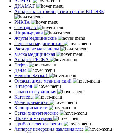
АЛМАГ
ДИАМАГ
Аппарат квантовой физиотерапии ВИТЯЗЬ
РИКТА
Самоздрав
Шприц-ручки
Жгуты медицинские
Перчатки медицинские
Расходные материалы
Маска медицинская
Аппарат ГЕСКА
Элфор
Дэнас
Невотон Фаам-1
Отсасыватель медицинский
Витафон
Помпа инфузионная
Катетеры
Мочеприемники
Калоприемники
Сетки хирургические
Шовный материал
Прибор лечения зрения
Аппарат измерения давления глаз