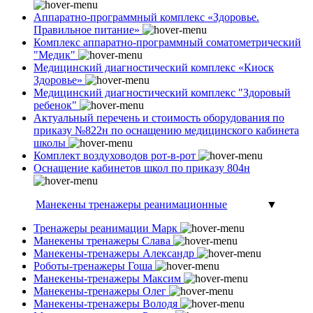
Аппаратно-программный комплекс «Здоровье.
Правильное питание»
Комплекс аппаратно-программный соматометрический
"Медик"
Медицинский диагностический комплекс «Киоск
Здоровье»
Медицинский диагностический комплекс "Здоровый
ребенок"
Актуальный перечень и стоимость оборудования по
приказу №822н по оснащению медицинского кабинета
школы
Комплект воздуховодов рот-в-рот
Оснащение кабинетов школ по приказу 804н
Манекены тренажеры реанимационные
▼
Тренажеры реанимации Марк
Манекены тренажеры Слава
Манекены-тренажеры Александр
Роботы-тренажеры Гоша
Манекены-тренажеры Максим
Манекены-тренажеры Олег
Манекены-тренажеры Володя