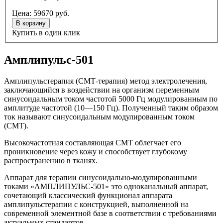
Цена:
59670
руб.
В корзину
Купить в один клик
Амплипульс-501
Амплипульстерапия (СМТ-терапия) метод электролечения,
заключающийся в воздействии на организм переменным
синусоидальным током частотой 5000 Гц модулированным по
амплитуде частотой (10—150 Гц). Полученный таким образом
ток называют синусоидальным модулированным током
(СМТ).
Высокочастотная составляющая СМТ облегчает его
проникновение через кожу и способствует глубокому
распространению в тканях.
Аппарат для терапии синусоидально-модулированными
токами «АМПЛИПУЛЬС-501» это одноканальный аппарат,
сочетающий классический функционал аппарата
амплипульстерапии с конструкцией, выполненной на
современной элементной базе в соответствии с требованиями
актуальных стандартов.