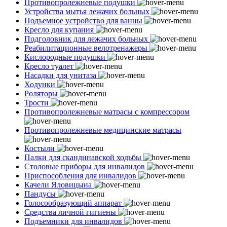
Противопролежневые подушки
Устройства мытья лежачих больных
Подъемное устройство для ванны
Кресло для купания
Подголовник для лежачих больных
Реабилитационные велотренажеры
Кислородные подушки
Кресло туалет
Насадки для унитаза
Ходунки
Роляторы
Трости
Противопролежневые матрасы с компрессором
Противопролежневые медицинские матрасы
Костыли
Палки для скандинавской ходьбы
Столовые приборы для инвалидов
Приспособления для инвалидов
Качели Яловицына
Пандусы
Голосообразующий аппарат
Средства личной гигиены
Подъемники для инвалидов