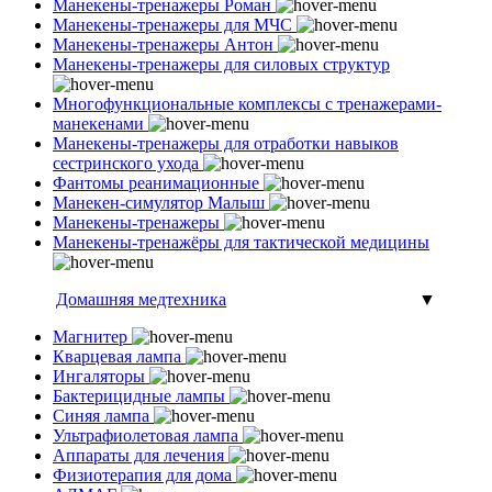
Манекены-тренажеры Роман
Манекены-тренажеры для МЧС
Манекены-тренажеры Антон
Манекены-тренажеры для силовых структур
Многофункциональные комплексы с тренажерами-
манекенами
Манекены-тренажеры для отработки навыков
сестринского ухода
Фантомы реанимационные
Манекен-симулятор Малыш
Манекены-тренажеры
Манекены-тренажёры для тактической медицины
Домашняя медтехника
▼
Магнитер
Кварцевая лампа
Ингаляторы
Бактерицидные лампы
Синяя лампа
Ультрафиолетовая лампа
Аппараты для лечения
Физиотерапия для дома