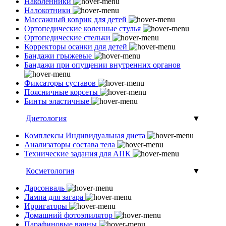
Наколенники
Налокотники
Массажный коврик для детей
Ортопедические коленные стулья
Ортопедические стельки
Корректоры осанки для детей
Бандажи грыжевые
Бандажи при опущении внутренних органов
Фиксаторы суставов
Поясничные корсеты
Бинты эластичные
Диетология
▼
Комплексы Индивидуальная диета
Анализаторы состава тела
Технические задания для АПК
Косметология
▼
Дарсонваль
Лампа для загара
Ирригаторы
Домашний фотоэпилятор
Парафиновые ванны