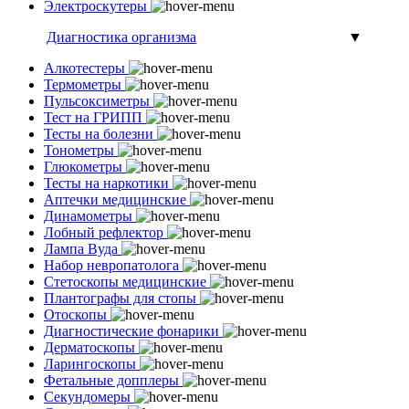
Электроскутеры
Диагностика организма
▼
Алкотестеры
Термометры
Пульсоксиметры
Тест на ГРИПП
Тесты на болезни
Тонометры
Глюкометры
Тесты на наркотики
Аптечки медицинские
Динамометры
Лобный рефлектор
Лампа Вуда
Набор невропатолога
Стетоскопы медицинские
Плантографы для стопы
Отоскопы
Диагностические фонарики
Дерматоскопы
Ларингоскопы
Фетальные допплеры
Секундомеры