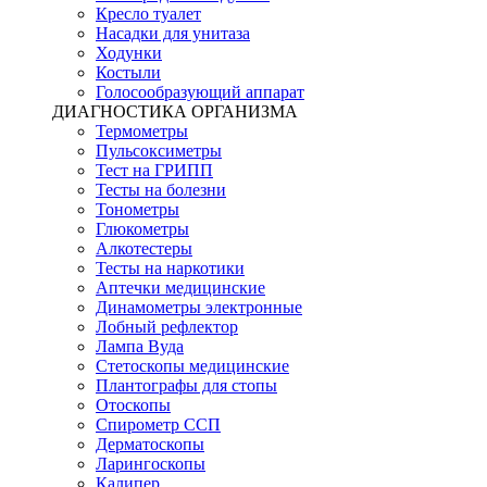
Кресло туалет
Насадки для унитаза
Ходунки
Костыли
Голосообразующий аппарат
ДИАГНОСТИКА ОРГАНИЗМА
Термометры
Пульсоксиметры
Тест на ГРИПП
Тесты на болезни
Тонометры
Глюкометры
Алкотестеры
Тесты на наркотики
Аптечки медицинские
Динамометры электронные
Лобный рефлектор
Лампа Вуда
Стетоскопы медицинские
Плантографы для стопы
Отоскопы
Спирометр ССП
Дерматоскопы
Ларингоскопы
Калипер