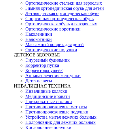
Ортопедические стельки для взрослых
Зимняя ортопедическая обувь для детей
Летняя детская ортопедическая обувь
Спортивная ортопедическая обувь
Ортопедическая обувь для взрослых
Ортопедические воротники
Наколенники
Налокотники
Массажный коврик для детей
Ортопедические подушки
ДЕТСКОЕ ЗДОРОВЬЕ
Энурезный будильник
Корректор пупка
Корректоры ушей<
Аппарат лечения желтушки
Детские весы
ИНВАЛИДНАЯ ТЕХНИКА
Инвалидные коляски
Медицинские кровати
Прикроватные столики
Противопролежневые матрасы
Противопролежневые подушки
Устройства мытья лежачих больных
Подголовник для лежачих больных
Кислородные подушки