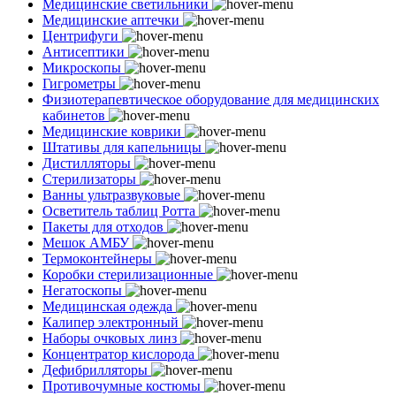
Медицинские светильники
Медицинские аптечки
Центрифуги
Антисептики
Микроскопы
Гигрометры
Физиотерапевтическое оборудование для медицинских
кабинетов
Медицинские коврики
Штативы для капельницы
Дистилляторы
Стерилизаторы
Ванны ультразвуковые
Осветитель таблиц Ротта
Пакеты для отходов
Мешок АМБУ
Термоконтейнеры
Коробки стерилизационные
Негатоскопы
Медицинская одежда
Калипер электронный
Наборы очковых линз
Концентратор кислорода
Дефибрилляторы
Противочумные костюмы