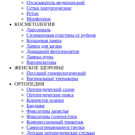
Отсасыватель медицинский
Сетки хирургические
Ретон
Морфотрон
КОСМЕТОЛОГИЯ
Дарсонваль
Силиконовая пластина от рубцов
Кольцевая лампа
Лампа для загара
Домашний фотоэпилятор
Лампы-лупы
Вапоризаторы
ЖЕНСКОЕ ЗДОРОВЬЕ
Пессарий гинекологический
Вагинальные тренажеры
ОРТОПЕДИЯ
Ортопедический салон
Ортопедические пояса
Корректор осанки
Бандажи
Фиксаторы запястья
Фиксаторы голеностопа
Компрессионный трикотаж
Самосогревающиеся грелки
Детские ортопедические стельки