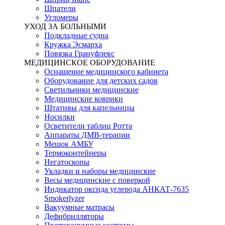
Шпатели
Угломеры
УХОД ЗА БОЛЬНЫМИ
Подкладные судна
Кружка Эсмарха
Повязка Грануфлекс
МЕДИЦИНСКОЕ ОБОРУДОВАНИЕ
Оснащение медицинского кабинета
Оборудование для детских садов
Светильники медицинские
Медицинские коврики
Штативы для капельницы
Носилки
Осветители таблиц Ротта
Аппараты ДМВ-терапии
Мешок АМБУ
Термоконтейнеры
Негатоскопы
Укладки и наборы медицинские
Весы медицинские с поверкой
Индикатор оксида углерода АНКАТ-7635
Smokerlyzer
Вакуумные матрасы
Дефибрилляторы