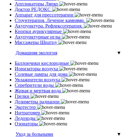
Аппликаторы Ляпко
Доктор РЕДОКС
Аппарат для прессотерапии
Стоунтерапия. Лечение камнями.
Акупунктура. Рефлексотерапия.
Кнопки аурикулярные
Акупунктурные иглы
Массажеры Шиатцу
Домашняя экология
▼
Баллончики кислородные
Ионизаторы воздуха
Солевые лампы для дома
Увлажнители воздуха
Серебрители воды
Живая и мертвая вода
Грелки
Дозиметры радиации
Экотестер
Нитратомер
Ледоходы
Озонаторы
Уход за больными
▼