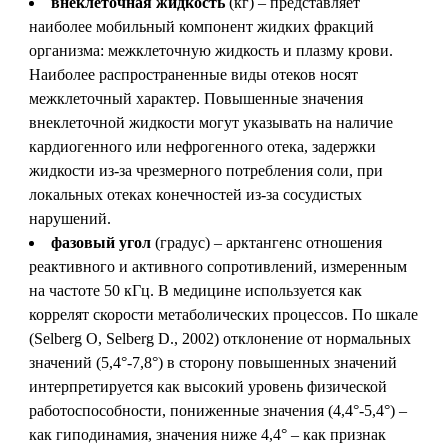
внеклеточная жидкость
(кг) – представляет
наиболее мобильный компонент жидких фракций
организма: межклеточную жидкость и плазму крови.
Наиболее распространенные виды отеков носят
межклеточный характер. Повышенные значения
внеклеточной жидкости могут указывать на наличие
кардиогенного или нефрогенного отека, задержки
жидкости из-за чрезмерного потребления соли, при
локальных отеках конечностей из-за сосудистых
нарушений.
фазовый угол
(градус) – арктангенс отношения
реактивного и активного сопротивлений, измеренным
на частоте 50 кГц. В медицине используется как
коррелят скорости метаболических процессов. По шкале
(Selberg O, Selberg D., 2002) отклонение от нормальных
значений (5,4°-7,8°) в сторону повышенных значений
интерпретируется как высокий уровень физической
работоспособности, пониженные значения (4,4°-5,4°) –
как гиподинамия, значения ниже 4,4° – как признак