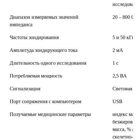
исследован
Диапазон измеряемых значений
20 – 800 Ом
импеданса
Частоты зондирования
5 и 50 кГц
Амплитуда зондирующего тока
2 мА
Длительность одного исследования
1 с
Потребляемая мощность
2,5 ВА
Сигнализация
Световая
Порт сопряжения с компьютером
USB
Получаемые медицинские параметры
индекс массы
безжировая 
масса, % ак
скелетно-мы