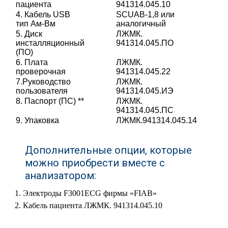
пациента
941314.045.10
4. Кабель USB
SCUAB-1,8 или
тип Aм-Bм
аналогичный
5. Диск
ЛЖМК.
инсталляционный
941314.045.ПО
(ПО)
6. Плата
ЛЖМК.
проверочная
941314.045.22
7.Руководство
ЛЖМК.
пользователя
941314.045.ИЭ
8. Паспорт (ПС) **
ЛЖМК.
941314.045.ПС
9. Упаковка
ЛЖМК.941314.045.14
Дополнительные опции, которые
можно приобрести вместе с
анализатором:
Электроды F3001ECG фирмы «FIAB»
Кабель пациента ЛЖМК. 941314.045.10