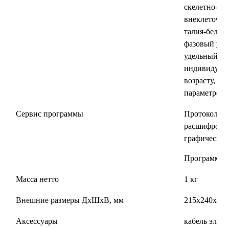
скелетно-мы
внеклеточна
талия-бедра
фазовый уго
удельный ос
индивидуаль
возрасту, ро
параметров.
Сервис программы
Протоколы: 
расшифровко
графический,
Программа 
Масса нетто
1 кг
Внешние размеры ДхШхВ, мм
215х240х115
Аксессуары
кабель элект