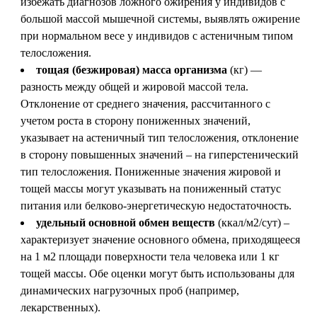
избежать диагнозов ложного ожирения у индивидов с
большой массой мышечной системы, выявлять ожирение
при нормальном весе у индивидов с астеничным типом
телосложения.
тощая (безжировая) масса организма
(кг) —
разность между общей и жировой массой тела.
Отклонение от среднего значения, рассчитанного с
учетом роста в сторону пониженных значений,
указывает на астеничный тип телосложения, отклонение
в сторону повышенных значений – на гиперстенический
тип телосложения. Пониженные значения жировой и
тощей массы могут указывать на пониженный статус
питания или белково-энергетическую недостаточность.
удельный основной обмен веществ
(ккал/м
2
/сут) –
характеризует значение основного обмена, приходящееся
на 1 м
2
площади поверхности тела человека или 1 кг
тощей массы. Обе оценки могут быть использованы для
динамических нагрузочных проб (например,
лекарственных).