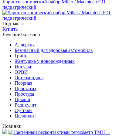
Ларингоскопический набор Miller / Macintosh F.O.
педиатрический
Под заказ
Купить
Лечение болезней
Аллергия
Безопасный для здоровья автомобиль
Грипп
Желтушка у новорожденных
Инсульт
ОРВИ
Остеохондроз
Пcориаз
Простатит
Простуда
Прыщи
Радикулит
Суставы
Целлюлит
Новинки