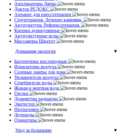
Аппликаторы Ляпко
Доктор РЕДОКС
Аппарат для прессотерапии
Стоунтерапия. Лечение камнями.
Акупунктура. Рефлексотерапия.
Кнопки аурикулярные
Акупунктурные иглы
Массажеры Шиатцу
Домашняя экология
▼
Баллончики кислородные
Ионизаторы воздуха
Солевые лампы для дома
Увлажнители воздуха
Серебрители воды
Живая и мертвая вода
Грелки
Дозиметры радиации
Экотестер
Нитратомер
Ледоходы
Озонаторы
Уход за больными
▼