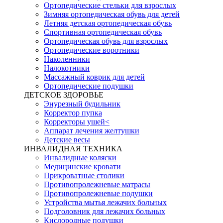
Ортопедические стельки для взрослых
Зимняя ортопедическая обувь для детей
Летняя детская ортопедическая обувь
Спортивная ортопедическая обувь
Ортопедическая обувь для взрослых
Ортопедические воротники
Наколенники
Налокотники
Массажный коврик для детей
Ортопедические подушки
ДЕТСКОЕ ЗДОРОВЬЕ
Энурезный будильник
Корректор пупка
Корректоры ушей<
Аппарат лечения желтушки
Детские весы
ИНВАЛИДНАЯ ТЕХНИКА
Инвалидные коляски
Медицинские кровати
Прикроватные столики
Противопролежневые матрасы
Противопролежневые подушки
Устройства мытья лежачих больных
Подголовник для лежачих больных
Кислородные подушки