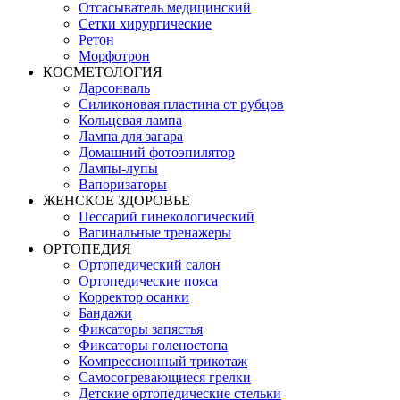
Отсасыватель медицинский
Сетки хирургические
Ретон
Морфотрон
КОСМЕТОЛОГИЯ
Дарсонваль
Силиконовая пластина от рубцов
Кольцевая лампа
Лампа для загара
Домашний фотоэпилятор
Лампы-лупы
Вапоризаторы
ЖЕНСКОЕ ЗДОРОВЬЕ
Пессарий гинекологический
Вагинальные тренажеры
ОРТОПЕДИЯ
Ортопедический салон
Ортопедические пояса
Корректор осанки
Бандажи
Фиксаторы запястья
Фиксаторы голеностопа
Компрессионный трикотаж
Самосогревающиеся грелки
Детские ортопедические стельки