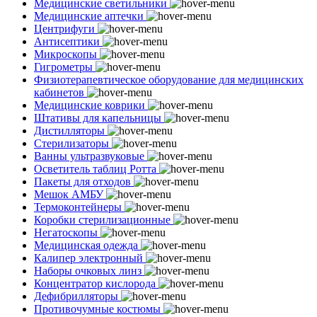
Медицинские светильники
Медицинские аптечки
Центрифуги
Антисептики
Микроскопы
Гигрометры
Физиотерапевтическое оборудование для медицинских
кабинетов
Медицинские коврики
Штативы для капельницы
Дистилляторы
Стерилизаторы
Ванны ультразвуковые
Осветитель таблиц Ротта
Пакеты для отходов
Мешок АМБУ
Термоконтейнеры
Коробки стерилизационные
Негатоскопы
Медицинская одежда
Калипер электронный
Наборы очковых линз
Концентратор кислорода
Дефибрилляторы
Противочумные костюмы