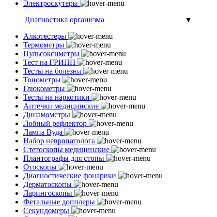
Электроскутеры
Диагностика организма
▼
Алкотестеры
Термометры
Пульсоксиметры
Тест на ГРИПП
Тесты на болезни
Тонометры
Глюкометры
Тесты на наркотики
Аптечки медицинские
Динамометры
Лобный рефлектор
Лампа Вуда
Набор невропатолога
Стетоскопы медицинские
Плантографы для стопы
Отоскопы
Диагностические фонарики
Дерматоскопы
Ларингоскопы
Фетальные допплеры
Секундомеры