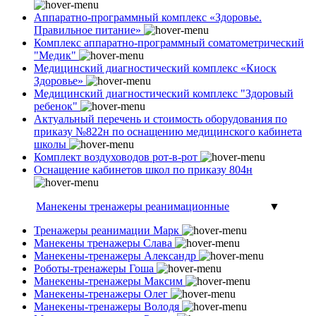
Аппаратно-программный комплекс «Здоровье.
Правильное питание»
Комплекс аппаратно-программный соматометрический
"Медик"
Медицинский диагностический комплекс «Киоск
Здоровье»
Медицинский диагностический комплекс "Здоровый
ребенок"
Актуальный перечень и стоимость оборудования по
приказу №822н по оснащению медицинского кабинета
школы
Комплект воздуховодов рот-в-рот
Оснащение кабинетов школ по приказу 804н
Манекены тренажеры реанимационные
▼
Тренажеры реанимации Марк
Манекены тренажеры Слава
Манекены-тренажеры Александр
Роботы-тренажеры Гоша
Манекены-тренажеры Максим
Манекены-тренажеры Олег
Манекены-тренажеры Володя