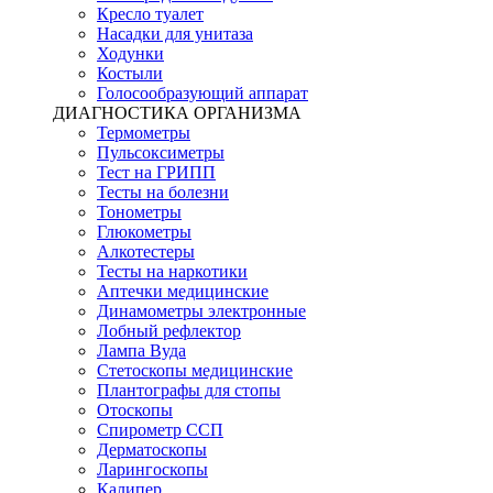
Кресло туалет
Насадки для унитаза
Ходунки
Костыли
Голосообразующий аппарат
ДИАГНОСТИКА ОРГАНИЗМА
Термометры
Пульсоксиметры
Тест на ГРИПП
Тесты на болезни
Тонометры
Глюкометры
Алкотестеры
Тесты на наркотики
Аптечки медицинские
Динамометры электронные
Лобный рефлектор
Лампа Вуда
Стетоскопы медицинские
Плантографы для стопы
Отоскопы
Спирометр ССП
Дерматоскопы
Ларингоскопы
Калипер