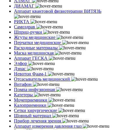
АЛМАГ
ДИАМАГ
Аппарат квантовой физиотерапии ВИТЯЗЬ
РИКТА
Самоздрав
Шприц-ручки
Жгуты медицинские
Перчатки медицинские
Расходные материалы
Маска медицинская
Аппарат ГЕСКА
Элфор
Дэнас
Невотон Фаам-1
Отсасыватель медицинский
Витафон
Помпа инфузионная
Катетеры
Мочеприемники
Калоприемники
Сетки хирургические
Шовный материал
Прибор лечения зрения
Аппарат измерения давления глаз