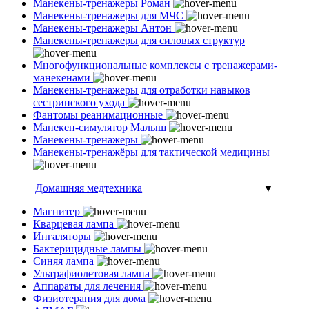
Манекены-тренажеры Роман
Манекены-тренажеры для МЧС
Манекены-тренажеры Антон
Манекены-тренажеры для силовых структур
Многофункциональные комплексы с тренажерами-
манекенами
Манекены-тренажеры для отработки навыков
сестринского ухода
Фантомы реанимационные
Манекен-симулятор Малыш
Манекены-тренажеры
Манекены-тренажёры для тактической медицины
Домашняя медтехника
▼
Магнитер
Кварцевая лампа
Ингаляторы
Бактерицидные лампы
Синяя лампа
Ультрафиолетовая лампа
Аппараты для лечения
Физиотерапия для дома