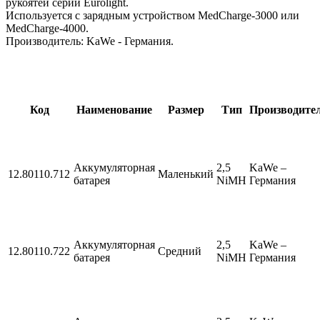
рукоятей серии Eurolight.
Используется с зарядным устройством MedCharge-3000 или
MedCharge-4000.
Производитель: KaWe - Германия.
Код
Наименование
Размер
Тип
Производите
Аккумуляторная
2,5
KaWe –
12.80110.712
Маленький
батарея
NiMH
Германия
Аккумуляторная
2,5
KaWe –
12.80110.722
Средний
батарея
NiMH
Германия