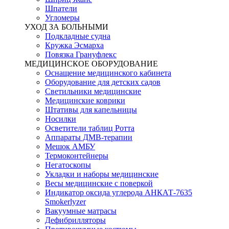
Шпатели
Угломеры
УХОД ЗА БОЛЬНЫМИ
Подкладные судна
Кружка Эсмарха
Повязка Грануфлекс
МЕДИЦИНСКОЕ ОБОРУДОВАНИЕ
Оснащение медицинского кабинета
Оборудование для детских садов
Светильники медицинские
Медицинские коврики
Штативы для капельницы
Носилки
Осветители таблиц Ротта
Аппараты ДМВ-терапии
Мешок АМБУ
Термоконтейнеры
Негатоскопы
Укладки и наборы медицинские
Весы медицинские с поверкой
Индикатор оксида углерода АНКАТ-7635
Smokerlyzer
Вакуумные матрасы
Дефибрилляторы