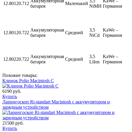
Аккумуляторная
3,5
KaWe –
12.80120.712
Маленький
батарея
NiMH
Германия
Аккумуляторная
3,5
KaWe –
12.80120.722
Средний
батарея
NiCd
Германия
Аккумуляторная
3,5
KaWe –
12.80220.722
Средний
батарея
LiIon
Германия
Похожие товары:
Клинок Polio Macintosh C
6190 руб.
Купить
Ларингоскоп Ri-standart Macintosh с аккумулятором и
зарядным устройством
21500 руб.
Купить