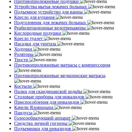
Противопролежневые подушки
Устройства мытья лежачих больных
Подъемное устройство для ванны
Кресло для купания
Подголовник для лежачих больных
Реабилитационные велотренажеры
Кислородные подушки
Кресло туалет
Насадки для унитаза
Ходунки
Роляторы
Трости
Противопролежневые матрасы с компрессором
Противопролежневые медицинские матрасы
Костыли
Палки для скандинавской ходьбы
Столовые приборы для инвалидов
Приспособления для инвалидов
Качели Яловицына
Пандусы
Голосообразующий аппарат
Средства личной гигиены
Подъемники для инвалидов