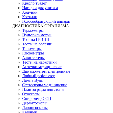
Кресло туалет
Насадки для унитаза
Ходунки
Костыли
Голосообразующий аппарат
ДИАГНОСТИКА ОРГАНИЗМА
Термометры
Пульсоксиметры
Тест на ГРИПП
Тесты на болезни
Тонометры
Глюкометры
Алкотестеры
Тесты на наркотики
Аптечки медицинские
Динамометры электронные
Лобный рефлектор
Лампа Вуда
Стетоскопы медицинские
Плантографы для стопы
Отоскопы
Спирометр ССП
Дерматоскопы
Ларингоскопы
Калипер