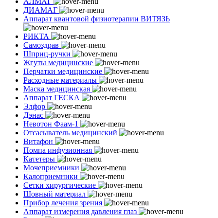
АЛМАГ
ДИАМАГ
Аппарат квантовой физиотерапии ВИТЯЗЬ
РИКТА
Самоздрав
Шприц-ручки
Жгуты медицинские
Перчатки медицинские
Расходные материалы
Маска медицинская
Аппарат ГЕСКА
Элфор
Дэнас
Невотон Фаам-1
Отсасыватель медицинский
Витафон
Помпа инфузионная
Катетеры
Мочеприемники
Калоприемники
Сетки хирургические
Шовный материал
Прибор лечения зрения
Аппарат измерения давления глаз