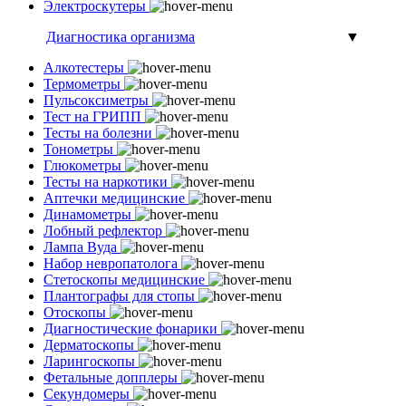
Электроскутеры
Диагностика организма
▼
Алкотестеры
Термометры
Пульсоксиметры
Тест на ГРИПП
Тесты на болезни
Тонометры
Глюкометры
Тесты на наркотики
Аптечки медицинские
Динамометры
Лобный рефлектор
Лампа Вуда
Набор невропатолога
Стетоскопы медицинские
Плантографы для стопы
Отоскопы
Диагностические фонарики
Дерматоскопы
Ларингоскопы
Фетальные допплеры
Секундомеры