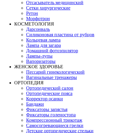
Отсасыватель медицинский
Сетки хирургические
Ретон
Морфотрон
КОСМЕТОЛОГИЯ
Дарсонваль
Силиконовая пластина от рубцов
Кольцевая лампа
Лампа для загара
Домашний фотоэпилятор
Лампы-лупы
Вапоризаторы
ЖЕНСКОЕ ЗДОРОВЬЕ
Пессарий гинекологический
Вагинальные тренажеры
ОРТОПЕДИЯ
Ортопедический салон
Ортопедические пояса
Корректор осанки
Бандажи
Фиксаторы запястья
Фиксаторы голеностопа
Компрессионный трикотаж
Самосогревающиеся грелки
Детские ортопедические стельки