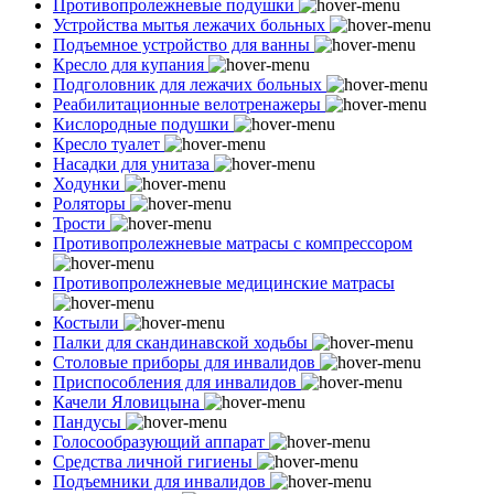
Противопролежневые подушки
Устройства мытья лежачих больных
Подъемное устройство для ванны
Кресло для купания
Подголовник для лежачих больных
Реабилитационные велотренажеры
Кислородные подушки
Кресло туалет
Насадки для унитаза
Ходунки
Роляторы
Трости
Противопролежневые матрасы с компрессором
Противопролежневые медицинские матрасы
Костыли
Палки для скандинавской ходьбы
Столовые приборы для инвалидов
Приспособления для инвалидов
Качели Яловицына
Пандусы
Голосообразующий аппарат
Средства личной гигиены
Подъемники для инвалидов