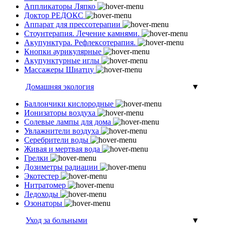
Аппликаторы Ляпко
Доктор РЕДОКС
Аппарат для прессотерапии
Стоунтерапия. Лечение камнями.
Акупунктура. Рефлексотерапия.
Кнопки аурикулярные
Акупунктурные иглы
Массажеры Шиатцу
Домашняя экология
▼
Баллончики кислородные
Ионизаторы воздуха
Солевые лампы для дома
Увлажнители воздуха
Серебрители воды
Живая и мертвая вода
Грелки
Дозиметры радиации
Экотестер
Нитратомер
Ледоходы
Озонаторы
Уход за больными
▼