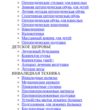
Ортопедические стельки для взрослых
Зимняя ортопедическая обувь для детей
Летняя детская ортопедическая обувь
Спортивная ортопедическая обувь
Ортопедическая обувь для взрослых
Ортопедические воротники
Наколенники
Налокотники
Массажный коврик для детей
Ортопедические подушки
ДЕТСКОЕ ЗДОРОВЬЕ
Энурезный будильник
Корректор пупка
Корректоры ушей<
Аппарат лечения желтушки
Детские весы
ИНВАЛИДНАЯ ТЕХНИКА
Инвалидные коляски
Медицинские кровати
Прикроватные столики
Противопролежневые матрасы
Противопролежневые подушки
Устройства мытья лежачих больных
Подголовник для лежачих больных
Кислородные подушки