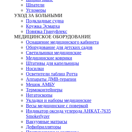
Шпатели
Угломеры
УХОД ЗА БОЛЬНЫМИ
Подкладные судна
Кружка Эсмарха
Повязка Грануфлекс
МЕДИЦИНСКОЕ ОБОРУДОВАНИЕ
Оснащение медицинского кабинета
Оборудование для детских садов
Светильники медицинские
Медицинские коврики
Штативы для капельницы
Носилки
Осветители таблиц Ротта
Аппараты ДМВ-терапии
Мешок АМБУ
Термоконтейнеры
Негатоскопы
Укладки и наборы медицинские
Весы медицинские с поверкой
Индикатор оксида углерода АНКАТ-7635
Smokerlyzer
Вакуумные матрасы
Дефибрилляторы