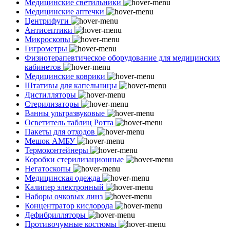
Медицинские светильники
Медицинские аптечки
Центрифуги
Антисептики
Микроскопы
Гигрометры
Физиотерапевтическое оборудование для медицинских
кабинетов
Медицинские коврики
Штативы для капельницы
Дистилляторы
Стерилизаторы
Ванны ультразвуковые
Осветитель таблиц Ротта
Пакеты для отходов
Мешок АМБУ
Термоконтейнеры
Коробки стерилизационные
Негатоскопы
Медицинская одежда
Калипер электронный
Наборы очковых линз
Концентратор кислорода
Дефибрилляторы
Противочумные костюмы