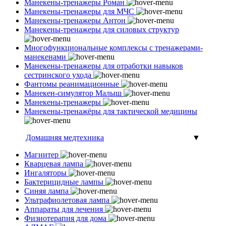
Манекены-тренажеры Роман
Манекены-тренажеры для МЧС
Манекены-тренажеры Антон
Манекены-тренажеры для силовых структур
Многофункциональные комплексы с тренажерами-
манекенами
Манекены-тренажеры для отработки навыков
сестринского ухода
Фантомы реанимационные
Манекен-симулятор Малыш
Манекены-тренажеры
Манекены-тренажёры для тактической медицины
Домашняя медтехника
▼
Магнитер
Кварцевая лампа
Ингаляторы
Бактерицидные лампы
Синяя лампа
Ультрафиолетовая лампа
Аппараты для лечения
Физиотерапия для дома