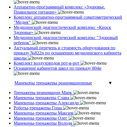
Аппаратно-программный комплекс «Здоровье.
Правильное питание»
Комплекс аппаратно-программный соматометрический
"Медик"
Медицинский диагностический комплекс «Киоск
Здоровье»
Медицинский диагностический комплекс "Здоровый
ребенок"
Актуальный перечень и стоимость оборудования по
приказу №822н по оснащению медицинского кабинета
школы
Комплект воздуховодов рот-в-рот
Оснащение кабинетов школ по приказу 804н
Манекены тренажеры реанимационные
▼
Тренажеры реанимации Марк
Манекены тренажеры Слава
Манекены-тренажеры Александр
Роботы-тренажеры Гоша
Манекены-тренажеры Максим
Манекены-тренажеры Олег
Манекены-тренажеры Володя