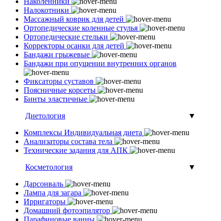
Наколенники
Налокотники
Массажный коврик для детей
Ортопедические коленные стулья
Ортопедические стельки
Корректоры осанки для детей
Бандажи грыжевые
Бандажи при опущении внутренних органов
Фиксаторы суставов
Поясничные корсеты
Бинты эластичные
Диетология
▼
Комплексы Индивидуальная диета
Анализаторы состава тела
Технические задания для АПК
Косметология
▼
Дарсонваль
Лампа для загара
Ирригаторы
Домашний фотоэпилятор
Парафиновые ванны