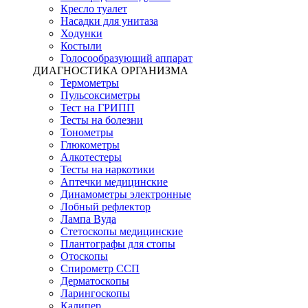
Кресло туалет
Насадки для унитаза
Ходунки
Костыли
Голосообразующий аппарат
ДИАГНОСТИКА ОРГАНИЗМА
Термометры
Пульсоксиметры
Тест на ГРИПП
Тесты на болезни
Тонометры
Глюкометры
Алкотестеры
Тесты на наркотики
Аптечки медицинские
Динамометры электронные
Лобный рефлектор
Лампа Вуда
Стетоскопы медицинские
Плантографы для стопы
Отоскопы
Спирометр ССП
Дерматоскопы
Ларингоскопы
Калипер