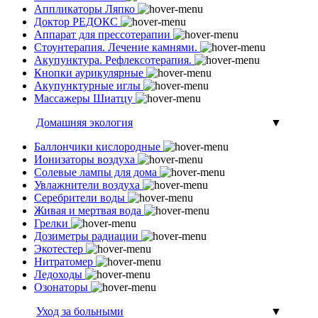
Аппликаторы Ляпко
Доктор РЕДОКС
Аппарат для прессотерапии
Стоунтерапия. Лечение камнями.
Акупунктура. Рефлексотерапия.
Кнопки аурикулярные
Акупунктурные иглы
Массажеры Шиатцу
Домашняя экология
▼
Баллончики кислородные
Ионизаторы воздуха
Солевые лампы для дома
Увлажнители воздуха
Серебрители воды
Живая и мертвая вода
Грелки
Дозиметры радиации
Экотестер
Нитратомер
Ледоходы
Озонаторы
Уход за больными
▼