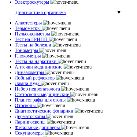
Электроскутеры
Диагностика организма
▼
Алкотестеры
Термометры
Пульсоксиметры
Тест на ГРИПП
Тесты на болезни
Тонометры
Глюкометры
Тесты на наркотики
Аптечки медицинские
Динамометры
Лобный рефлектор
Лампа Вуда
Набор невропатолога
Стетоскопы медицинские
Плантографы для стопы
Отоскопы
Диагностические фонарики
Дерматоскопы
Ларингоскопы
Фетальные допплеры
Секундомеры