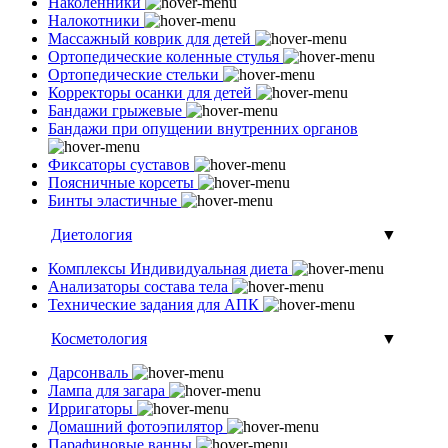
Наколенники
Налокотники
Массажный коврик для детей
Ортопедические коленные стулья
Ортопедические стельки
Корректоры осанки для детей
Бандажи грыжевые
Бандажи при опущении внутренних органов
Фиксаторы суставов
Поясничные корсеты
Бинты эластичные
Диетология
▼
Комплексы Индивидуальная диета
Анализаторы состава тела
Технические задания для АПК
Косметология
▼
Дарсонваль
Лампа для загара
Ирригаторы
Домашний фотоэпилятор
Парафиновые ванны