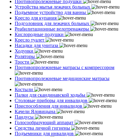
Противопролежневые подушки
Устройства мытья лежачих больных
Подъемное устройство для ванны
Кресло для купания
Подголовник для лежачих больных
Реабилитационные велотренажеры
Кислородные подушки
Кресло туалет
Насадки для унитаза
Ходунки
Роляторы
Трости
Противопролежневые матрасы с компрессором
Противопролежневые медицинские матрасы
Костыли
Палки для скандинавской ходьбы
Столовые приборы для инвалидов
Приспособления для инвалидов
Качели Яловицына
Пандусы
Голосообразующий аппарат
Средства личной гигиены
Подъемники для инвалидов