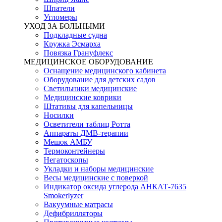
Шпатели
Угломеры
УХОД ЗА БОЛЬНЫМИ
Подкладные судна
Кружка Эсмарха
Повязка Грануфлекс
МЕДИЦИНСКОЕ ОБОРУДОВАНИЕ
Оснащение медицинского кабинета
Оборудование для детских садов
Светильники медицинские
Медицинские коврики
Штативы для капельницы
Носилки
Осветители таблиц Ротта
Аппараты ДМВ-терапии
Мешок АМБУ
Термоконтейнеры
Негатоскопы
Укладки и наборы медицинские
Весы медицинские с поверкой
Индикатор оксида углерода АНКАТ-7635
Smokerlyzer
Вакуумные матрасы
Дефибрилляторы