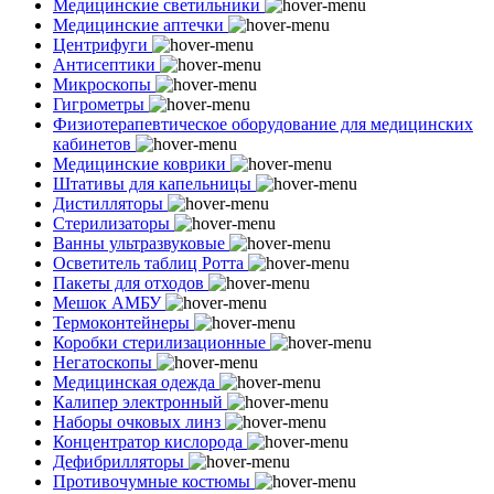
Медицинские светильники
Медицинские аптечки
Центрифуги
Антисептики
Микроскопы
Гигрометры
Физиотерапевтическое оборудование для медицинских
кабинетов
Медицинские коврики
Штативы для капельницы
Дистилляторы
Стерилизаторы
Ванны ультразвуковые
Осветитель таблиц Ротта
Пакеты для отходов
Мешок АМБУ
Термоконтейнеры
Коробки стерилизационные
Негатоскопы
Медицинская одежда
Калипер электронный
Наборы очковых линз
Концентратор кислорода
Дефибрилляторы
Противочумные костюмы