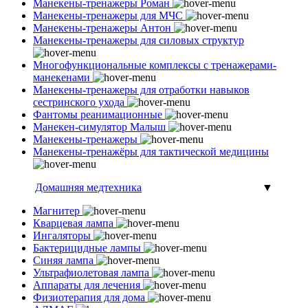
Манекены-тренажеры Роман
Манекены-тренажеры для МЧС
Манекены-тренажеры Антон
Манекены-тренажеры для силовых структур
Многофункциональные комплексы с тренажерами-
манекенами
Манекены-тренажеры для отработки навыков
сестринского ухода
Фантомы реанимационные
Манекен-симулятор Малыш
Манекены-тренажеры
Манекены-тренажёры для тактической медицины
Домашняя медтехника
▼
Магнитер
Кварцевая лампа
Ингаляторы
Бактерицидные лампы
Синяя лампа
Ультрафиолетовая лампа
Аппараты для лечения
Физиотерапия для дома