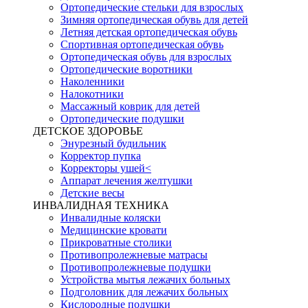
Ортопедические стельки для взрослых
Зимняя ортопедическая обувь для детей
Летняя детская ортопедическая обувь
Спортивная ортопедическая обувь
Ортопедическая обувь для взрослых
Ортопедические воротники
Наколенники
Налокотники
Массажный коврик для детей
Ортопедические подушки
ДЕТСКОЕ ЗДОРОВЬЕ
Энурезный будильник
Корректор пупка
Корректоры ушей<
Аппарат лечения желтушки
Детские весы
ИНВАЛИДНАЯ ТЕХНИКА
Инвалидные коляски
Медицинские кровати
Прикроватные столики
Противопролежневые матрасы
Противопролежневые подушки
Устройства мытья лежачих больных
Подголовник для лежачих больных
Кислородные подушки