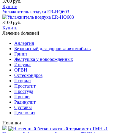
3700 руб.
Купить
Увлажнитель воздуха ER-HQ603
3100 руб.
Купить
Лечение болезней
Аллергия
Безопасный для здоровья автомобиль
Грипп
Желтушка у новорожденных
Инсульт
ОРВИ
Остеохондроз
Пcориаз
Простатит
Простуда
Прыщи
Радикулит
Суставы
Целлюлит
Новинки