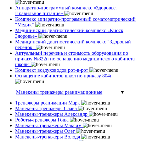
Аппаратно-программный комплекс «Здоровье.
Правильное питание»
Комплекс аппаратно-программный соматометрический
"Медик"
Медицинский диагностический комплекс «Киоск
Здоровье»
Медицинский диагностический комплекс "Здоровый
ребенок"
Актуальный перечень и стоимость оборудования по
приказу №822н по оснащению медицинского кабинета
школы
Комплект воздуховодов рот-в-рот
Оснащение кабинетов школ по приказу 804н
Манекены тренажеры реанимационные
▼
Тренажеры реанимации Марк
Манекены тренажеры Слава
Манекены-тренажеры Александр
Роботы-тренажеры Гоша
Манекены-тренажеры Максим
Манекены-тренажеры Олег
Манекены-тренажеры Володя