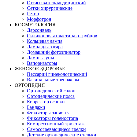
Отсасыватель медицинский
Сетки хирургические
Ретон
Морфотрон
КОСМЕТОЛОГИЯ
Дарсонваль
Силиконовая пластина от рубцов
Кольцевая лампа
Лампа для загара
Домашний фотоэпилятор
Лампы-лупы
Вапоризаторы
ЖЕНСКОЕ ЗДОРОВЬЕ
Пессарий гинекологический
Вагинальные тренажеры
ОРТОПЕДИЯ
Ортопедический салон
Ортопедические пояса
Корректор осанки
Бандажи
Фиксаторы запястья
Фиксаторы голеностопа
Компрессионный трикотаж
Самосогревающиеся грелки
Детские ортопедические стельки