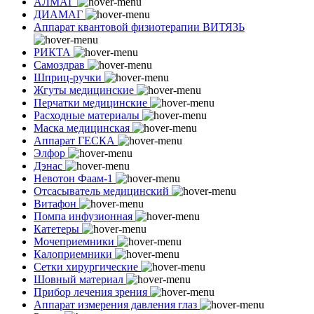
АЛМАГ
ДИАМАГ
Аппарат квантовой физиотерапии ВИТЯЗЬ
РИКТА
Самоздрав
Шприц-ручки
Жгуты медицинские
Перчатки медицинские
Расходные материалы
Маска медицинская
Аппарат ГЕСКА
Элфор
Дэнас
Невотон Фаам-1
Отсасыватель медицинский
Витафон
Помпа инфузионная
Катетеры
Мочеприемники
Калоприемники
Сетки хирургические
Шовный материал
Прибор лечения зрения
Аппарат измерения давления глаз