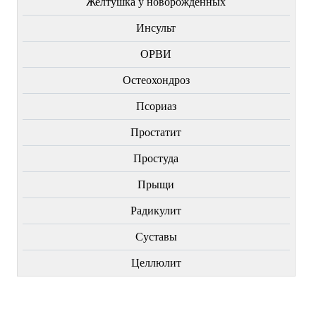
Желтушка у новорожденных
Инсульт
ОРВИ
Остеохондроз
Пcориаз
Простатит
Простуда
Прыщи
Радикулит
Суставы
Целлюлит
НОВИНКИ