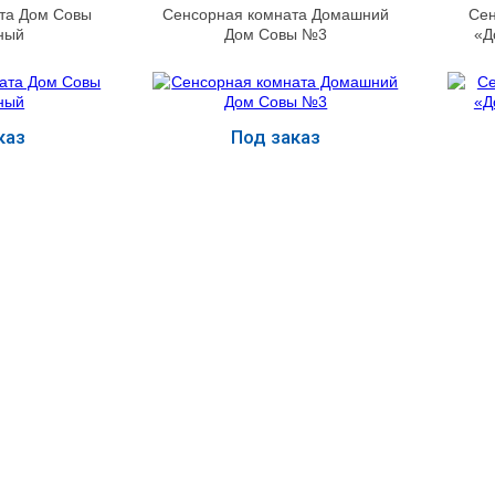
та Дом Совы
Сенсорная комната Домашний
Сен
ный
Дом Совы №3
«Д
каз
Под заказ
ь
Купить