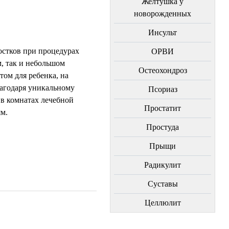
Желтушка у
новорожденных
Инсульт
остков при процедурах
ОРВИ
м, так и небольшом
Остеохондроз
ом для ребенка, на
лагодаря уникальному
Пcориаз
 в комнатах лечебной
Простатит
м.
Простуда
Прыщи
Радикулит
Суставы
Целлюлит