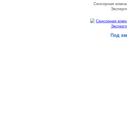
Сенсорная комна
МЕДИЦИНСКИЕ
Эксперт
▼
ИНСТРУМЕНТЫ
ЛАБОРАТОРНАЯ
▼
МЕБЕЛЬ
Под за
МАССАЖНОЕ
Купит
▼
ОБОРУДОВАНИЕ
ДОМАШНЯЯ
▼
ЭКОЛОГИЯ
УХОД ЗА БОЛЬНЫМИ
▼
СЕНСОРНОЕ
▼
ОБОРУДОВАНИЕ
НАГЛЯДНЫЕ ПОСОБИЯ
▼
ОБОРУДОВАНИЕ ДЛЯ