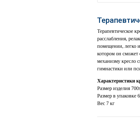
РЕАНИМАЦИОННЫЕ
ДОМАШНЯЯ
▼
Терапевтич
МЕДТЕХНИКА
Терапевтическое кр
ОРТОПЕДИЯ
▼
расслабления, рела
помещении, легко и
ДИЕТОЛОГИЯ
▼
котором он сможет 
механизму кресло с
КОСМЕТОЛОГИЯ
▼
гимнастики или пси
ЖЕНСКОЕ ЗДОРОВЬЕ
▼
Характеристики к
Размер изделия 70
ДЕТСКОЕ ЗДОРОВЬЕ
▼
Размер в упаковке
Вес 7 кг
ИНВАЛИДНАЯ
▼
ТЕХНИКА
ДИАГНОСТИКА
▼
ОРГАНИЗМА