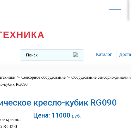
Интернет-магазин в
Москве
texnika@mail.ru
8 (499) 391-37-29
ТЕХНИКА
Каталог
Доста
>
>
дтехники
Сенсорное оборудование
Оборудование сенсорно-динамиче
ло-кубик RG090
ическое кресло-кубик RG090
Цена:
11000
руб.
В корзину