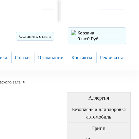
Интернет-магазин по
России
Интернет-магазин в
Н.Новгороде
8 (910) 794-80-28
+7 (831) 410-75-00
Корзина
Оставить отзыв
0 шт.
0 Руб.
вка
Статьи
О компании
Контакты
Реквизиты
>
ского зала
ЛЕЧЕНИЕ БОЛЕЗНЕЙ
Аллергия
Безопасный для здоровья
автомобиль
Грипп