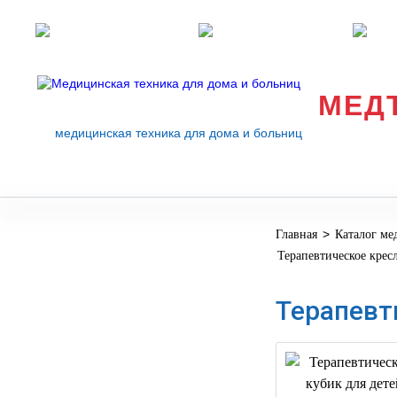
Розничные магазины
Перезвоните мне
med
МЕД
медицинская техника для дома и больниц
>
Главная
Каталог ме
МЕДИЦИНСКОЕ
▼
Терапевтическое крес
ОБОРУДОВАНИЕ
ОСНАЩЕНИЕ
Терапевт
МЕДИЦИНСКОГО
▼
КАБИНЕТА
МАНЕКЕНЫ
ТРЕНАЖЕРЫ
▼