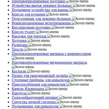
Противопролежневые подушки
Устройства мытья лежачих больных
Подъемное устройство для ванны
Кресло для купания
Подголовник для лежачих больных
Реабилитационные велотренажеры
Кислородные подушки
Кресло туалет
Насадки для унитаза
Ходунки
Роляторы
Трости
Противопролежневые матрасы с компрессором
Противопролежневые медицинские матрасы
Костыли
Палки для скандинавской ходьбы
Столовые приборы для инвалидов
Приспособления для инвалидов
Качели Яловицына
Пандусы
Голосообразующий аппарат
Средства личной гигиены
Подъемники для инвалидов