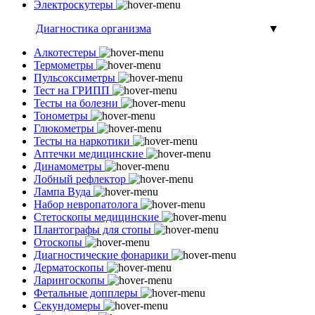
Электроскутеры
Диагностика организма
▼
Алкотестеры
Термометры
Пульсоксиметры
Тест на ГРИПП
Тесты на болезни
Тонометры
Глюкометры
Тесты на наркотики
Аптечки медицинские
Динамометры
Лобный рефлектор
Лампа Вуда
Набор невропатолога
Стетоскопы медицинские
Плантографы для стопы
Отоскопы
Диагностические фонарики
Дерматоскопы
Ларингоскопы
Фетальные допплеры
Секундомеры