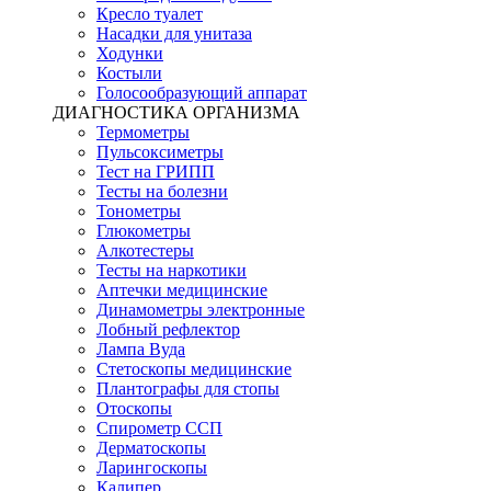
Кресло туалет
Насадки для унитаза
Ходунки
Костыли
Голосообразующий аппарат
ДИАГНОСТИКА ОРГАНИЗМА
Термометры
Пульсоксиметры
Тест на ГРИПП
Тесты на болезни
Тонометры
Глюкометры
Алкотестеры
Тесты на наркотики
Аптечки медицинские
Динамометры электронные
Лобный рефлектор
Лампа Вуда
Стетоскопы медицинские
Плантографы для стопы
Отоскопы
Спирометр ССП
Дерматоскопы
Ларингоскопы
Калипер