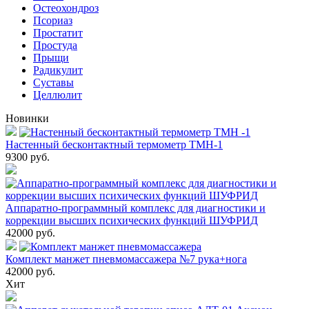
Остеохондроз
Пcориаз
Простатит
Простуда
Прыщи
Радикулит
Суставы
Целлюлит
Новинки
Настенный бесконтактный термометр ТМН-1
9300
руб.
Аппаратно-программный комплекс для диагностики и
коррекции высших психических функций ШУФРИД
42000
руб.
Комплект манжет пневмомассажера №7 рука+нога
42000
руб.
Хит