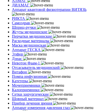
АЛМАГ
ДИАМАГ
Аппарат квантовой физиотерапии ВИТЯЗЬ
РИКТА
Самоздрав
Шприц-ручки
Жгуты медицинские
Перчатки медицинские
Расходные материалы
Маска медицинская
Аппарат ГЕСКА
Элфор
Дэнас
Невотон Фаам-1
Отсасыватель медицинский
Витафон
Помпа инфузионная
Катетеры
Мочеприемники
Калоприемники
Сетки хирургические
Шовный материал
Прибор лечения зрения
Аппарат измерения давления глаз