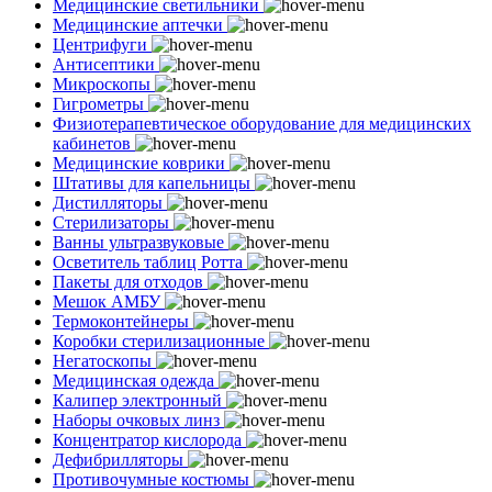
Медицинские светильники
Медицинские аптечки
Центрифуги
Антисептики
Микроскопы
Гигрометры
Физиотерапевтическое оборудование для медицинских
кабинетов
Медицинские коврики
Штативы для капельницы
Дистилляторы
Стерилизаторы
Ванны ультразвуковые
Осветитель таблиц Ротта
Пакеты для отходов
Мешок АМБУ
Термоконтейнеры
Коробки стерилизационные
Негатоскопы
Медицинская одежда
Калипер электронный
Наборы очковых линз
Концентратор кислорода
Дефибрилляторы
Противочумные костюмы