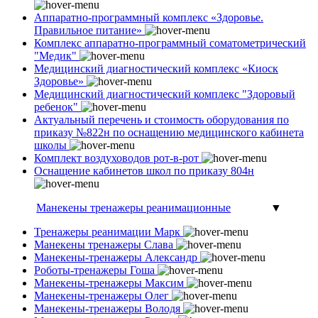
Аппаратно-программный комплекс «Здоровье.
Правильное питание»
Комплекс аппаратно-программный соматометрический
"Медик"
Медицинский диагностический комплекс «Киоск
Здоровье»
Медицинский диагностический комплекс "Здоровый
ребенок"
Актуальный перечень и стоимость оборудования по
приказу №822н по оснащению медицинского кабинета
школы
Комплект воздуховодов рот-в-рот
Оснащение кабинетов школ по приказу 804н
Манекены тренажеры реанимационные
▼
Тренажеры реанимации Марк
Манекены тренажеры Слава
Манекены-тренажеры Александр
Роботы-тренажеры Гоша
Манекены-тренажеры Максим
Манекены-тренажеры Олег
Манекены-тренажеры Володя