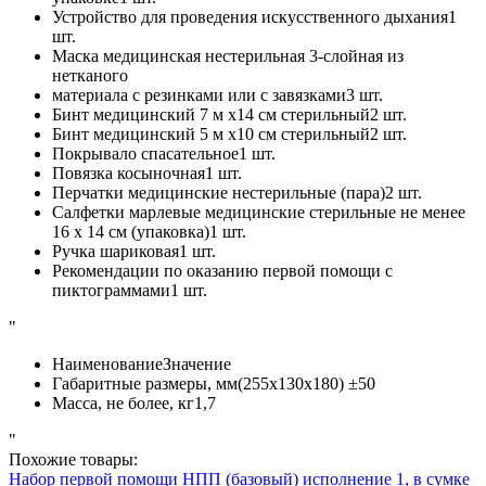
Устройство для проведения искусственного дыхания
1
шт.
Маска медицинская нестерильная 3-слойная из
нетканого
материала с резинками или с завязками
3 шт.
Бинт медицинский 7 м х14 см стерильный
2 шт.
Бинт медицинский 5 м х10 см стерильный
2 шт.
Покрывало спасательное
1 шт.
Повязка косыночная
1 шт.
Перчатки медицинские нестерильные (пара)
2 шт.
Салфетки марлевые медицинские стерильные не менее
16 х 14 см (упаковка)
1 шт.
Ручка шариковая
1 шт.
Рекомендации по оказанию первой помощи с
пиктограммами
1 шт.
"
Наименование
Значение
Габаритные размеры, мм
(255х130х180) ±50
Масса, не более, кг
1,7
"
Похожие товары:
Набор первой помощи НПП (базовый) исполнение 1, в сумке