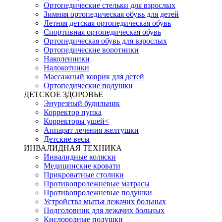
Ортопедические стельки для взрослых
Зимняя ортопедическая обувь для детей
Летняя детская ортопедическая обувь
Спортивная ортопедическая обувь
Ортопедическая обувь для взрослых
Ортопедические воротники
Наколенники
Налокотники
Массажный коврик для детей
Ортопедические подушки
ДЕТСКОЕ ЗДОРОВЬЕ
Энурезный будильник
Корректор пупка
Корректоры ушей<
Аппарат лечения желтушки
Детские весы
ИНВАЛИДНАЯ ТЕХНИКА
Инвалидные коляски
Медицинские кровати
Прикроватные столики
Противопролежневые матрасы
Противопролежневые подушки
Устройства мытья лежачих больных
Подголовник для лежачих больных
Кислородные подушки