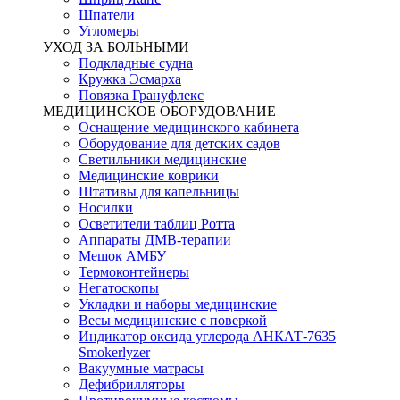
Шпатели
Угломеры
УХОД ЗА БОЛЬНЫМИ
Подкладные судна
Кружка Эсмарха
Повязка Грануфлекс
МЕДИЦИНСКОЕ ОБОРУДОВАНИЕ
Оснащение медицинского кабинета
Оборудование для детских садов
Светильники медицинские
Медицинские коврики
Штативы для капельницы
Носилки
Осветители таблиц Ротта
Аппараты ДМВ-терапии
Мешок АМБУ
Термоконтейнеры
Негатоскопы
Укладки и наборы медицинские
Весы медицинские с поверкой
Индикатор оксида углерода АНКАТ-7635
Smokerlyzer
Вакуумные матрасы
Дефибрилляторы