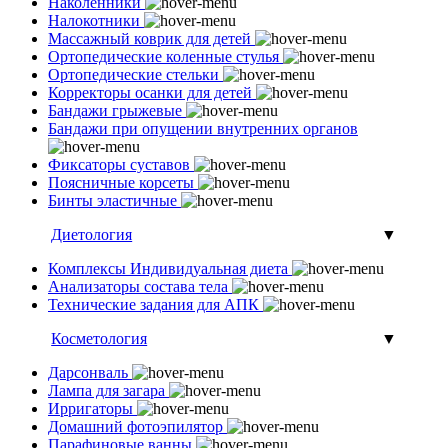
Наколенники
Налокотники
Массажный коврик для детей
Ортопедические коленные стулья
Ортопедические стельки
Корректоры осанки для детей
Бандажи грыжевые
Бандажи при опущении внутренних органов
Фиксаторы суставов
Поясничные корсеты
Бинты эластичные
Диетология
▼
Комплексы Индивидуальная диета
Анализаторы состава тела
Технические задания для АПК
Косметология
▼
Дарсонваль
Лампа для загара
Ирригаторы
Домашний фотоэпилятор
Парафиновые ванны