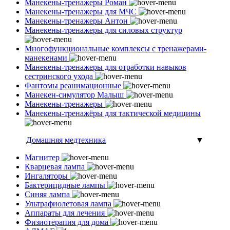
Манекены-тренажеры Роман
Манекены-тренажеры для МЧС
Манекены-тренажеры Антон
Манекены-тренажеры для силовых структур
Многофункциональные комплексы с тренажерами-
манекенами
Манекены-тренажеры для отработки навыков
сестринского ухода
Фантомы реанимационные
Манекен-симулятор Малыш
Манекены-тренажеры
Манекены-тренажёры для тактической медицины
Домашняя медтехника
▼
Магнитер
Кварцевая лампа
Ингаляторы
Бактерицидные лампы
Синяя лампа
Ультрафиолетовая лампа
Аппараты для лечения
Физиотерапия для дома