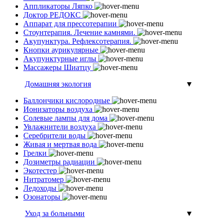
Аппликаторы Ляпко
Доктор РЕДОКС
Аппарат для прессотерапии
Стоунтерапия. Лечение камнями.
Акупунктура. Рефлексотерапия.
Кнопки аурикулярные
Акупунктурные иглы
Массажеры Шиатцу
Домашняя экология
▼
Баллончики кислородные
Ионизаторы воздуха
Солевые лампы для дома
Увлажнители воздуха
Серебрители воды
Живая и мертвая вода
Грелки
Дозиметры радиации
Экотестер
Нитратомер
Ледоходы
Озонаторы
Уход за больными
▼