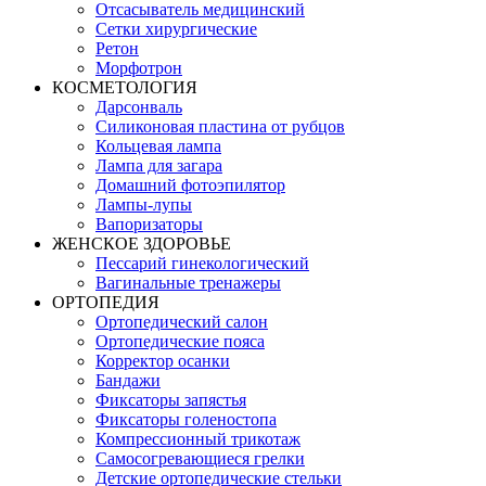
Отсасыватель медицинский
Сетки хирургические
Ретон
Морфотрон
КОСМЕТОЛОГИЯ
Дарсонваль
Силиконовая пластина от рубцов
Кольцевая лампа
Лампа для загара
Домашний фотоэпилятор
Лампы-лупы
Вапоризаторы
ЖЕНСКОЕ ЗДОРОВЬЕ
Пессарий гинекологический
Вагинальные тренажеры
ОРТОПЕДИЯ
Ортопедический салон
Ортопедические пояса
Корректор осанки
Бандажи
Фиксаторы запястья
Фиксаторы голеностопа
Компрессионный трикотаж
Самосогревающиеся грелки
Детские ортопедические стельки