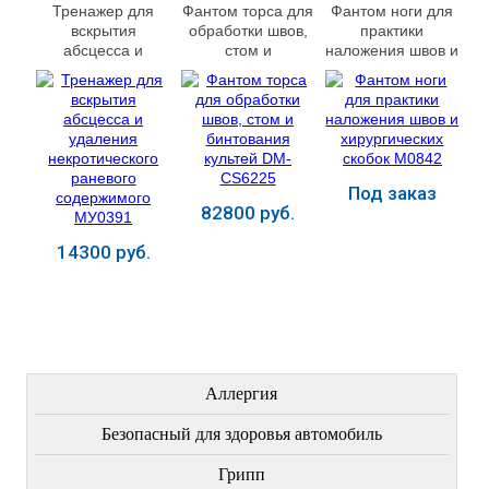
Тренажер для
Фантом торса для
Фантом ноги для
вскрытия
обработки швов,
практики
абсцесса и
стом и
наложения швов и
удаления
бинтования
хирургических
некротического
культей DM-
скобок М0842
раневого
CS6225
содержимого
МУ0391
Под заказ
82800 руб.
14300 руб.
Купить
Купить
Купить
ЛЕЧЕНИЕ БОЛЕЗНЕЙ
Аллергия
Безопасный для здоровья автомобиль
Грипп