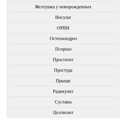
Желтушка у новорожденных
Инсульт
ОРВИ
Остеохондроз
Пcориаз
Простатит
Простуда
Прыщи
Радикулит
Суставы
Целлюлит