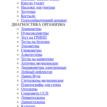
Кресло туалет
Насадки для унитаза
Ходунки
Костыли
Голосообразующий аппарат
ДИАГНОСТИКА ОРГАНИЗМА
Термометры
Пульсоксиметры
Тест на ГРИПП
Тесты на болезни
Тонометры
Глюкометры
Алкотестеры
Тесты на наркотики
Аптечки медицинские
Динамометры электронные
Лобный рефлектор
Лампа Вуда
Стетоскопы медицинские
Плантографы для стопы
Отоскопы
Спирометр ССП
Дерматоскопы
Ларингоскопы
Калипер