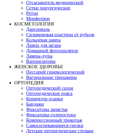
Отсасыватель медицинский
Сетки хирургические
Ретон
Морфотрон
КОСМЕТОЛОГИЯ
Дарсонваль
Силиконовая пластина от рубцов
Кольцевая лампа
Лампа для загара
Домашний фотоэпилятор
Лампы-лупы
Вапоризаторы
ЖЕНСКОЕ ЗДОРОВЬЕ
Пессарий гинекологический
Вагинальные тренажеры
ОРТОПЕДИЯ
Ортопедический салон
Ортопедические пояса
Корректор осанки
Бандажи
Фиксаторы запястья
Фиксаторы голеностопа
Компрессионный трикотаж
Самосогревающиеся грелки
Детские ортопедические стельки