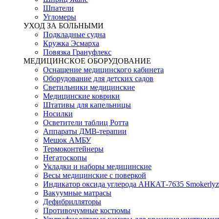
Шпатели
Угломеры
УХОД ЗА БОЛЬНЫМИ
Подкладные судна
Кружка Эсмарха
Повязка Грануфлекс
МЕДИЦИНСКОЕ ОБОРУДОВАНИЕ
Оснащение медицинского кабинета
Оборудование для детских садов
Светильники медицинские
Медицинские коврики
Штативы для капельницы
Носилки
Осветители таблиц Ротта
Аппараты ДМВ-терапии
Мешок АМБУ
Термоконтейнеры
Негатоскопы
Укладки и наборы медицинские
Весы медицинские с поверкой
Индикатор оксида углерода АНКАТ-7635 Smokerlyz
Вакуумные матрасы
Дефибрилляторы
Противочумные костюмы