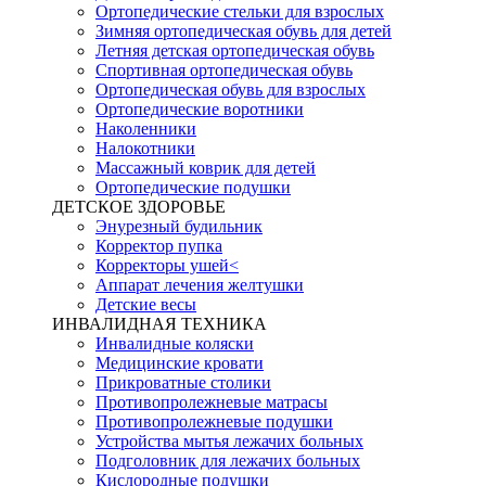
Ортопедические стельки для взрослых
Зимняя ортопедическая обувь для детей
Летняя детская ортопедическая обувь
Спортивная ортопедическая обувь
Ортопедическая обувь для взрослых
Ортопедические воротники
Наколенники
Налокотники
Массажный коврик для детей
Ортопедические подушки
ДЕТСКОЕ ЗДОРОВЬЕ
Энурезный будильник
Корректор пупка
Корректоры ушей<
Аппарат лечения желтушки
Детские весы
ИНВАЛИДНАЯ ТЕХНИКА
Инвалидные коляски
Медицинские кровати
Прикроватные столики
Противопролежневые матрасы
Противопролежневые подушки
Устройства мытья лежачих больных
Подголовник для лежачих больных
Кислородные подушки