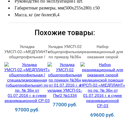
Руководство по эксплуатации
1 шт.
Габаритные размеры, мм
(500х255х280) ±50
Масса, кг (не более)
6,4
Похожие товары:
Укладка
Укладка УМСП-02
Набор
УМСП-02-«МЕДПЛАНТ»
общепрофильная
реанимационный для
общепрофильная /
по приказу №36н
оказания скорой
специализированная
от 01.07.2016 г. в
медицинской помощи
(общепрофильная) по
укладке УМСП-01-
НРСП-02-«МЕДПЛАНТ»
пр. № 36н от
Пм/2 №1334
по пр. № 36н от
01.07.2016 г. в сумке
01.07.2016 г. в сумке
реанимационной СР-03
реанимационной
СР-03
77000 руб.
97000 руб.
69600 руб.
Купить
Купить
Купить