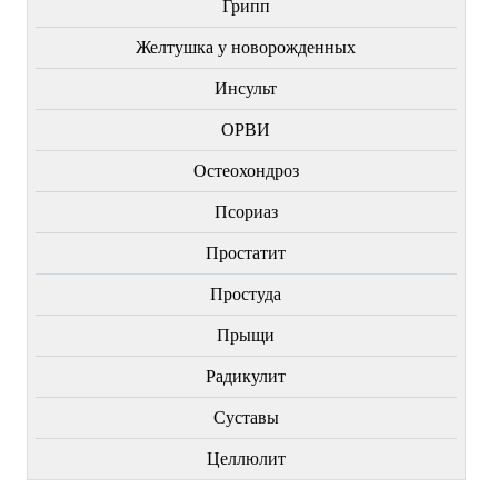
Грипп
Желтушка у новорожденных
Инсульт
ОРВИ
Остеохондроз
Пcориаз
Простатит
Простуда
Прыщи
Радикулит
Суставы
Целлюлит