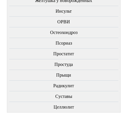
Желтушка у новорожденных
Инсульт
ОРВИ
Остеохондроз
Пcориаз
Простатит
Простуда
Прыщи
Радикулит
Суставы
Целлюлит
НОВИНКИ