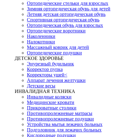
Ортопедические стельки для взрослых
Зимняя ортопедическая обувь для детей
Летняя детская ортопедическая обувь
Спортивная ортопедическая обувь
Ортопедическая обувь для взрослых
Ортопедические воротники
Наколенники
Налокотники
Массажный коврик для детей
Ортопедические подушки
ДЕТСКОЕ ЗДОРОВЬЕ
Энурезный будильник
Корректор пупка
Корректоры ушей<
Аппарат лечения желтушки
Детские весы
ИНВАЛИДНАЯ ТЕХНИКА
Инвалидные коляски
Медицинские кровати
Прикроватные столики
Противопролежневые матрасы
Противопролежневые подушки
Устройства мытья лежачих больных
Подголовник для лежачих больных
Кислородные подушки