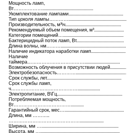
Мощность ламп,
Вт………………...........................................
Укомплектование лампами..............................................
Тип цоколя лампы…………..................................................
Производительность, м³\ч...............................................
Рекомендуемый объем помещения, м³.........................
Категории помещений…...................................................
Бактерицидный поток ламп, Вт........................................
Длина волны, нм……….......................................................
Наличие индикатора наработки ламп.............................
Наличие
таймера………………………………..............................
Возможность облучения в присутствии людей..............
Электробезопасность………….............................................
Срок службы, лет...............................................................
Срок службы ламп,
ч……………………………………...................
Электропитание, В\Гц.......................................................
Потребляемая мощность,
Вт………………………………...........
Гарантийный срок, мес…..................................................
Длина, мм ………..
………………………………………....................
Ширина, мм ….................................................................
Высота, мм …...................................................................