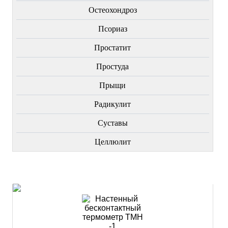
Остеохондроз
Пcориаз
Простатит
Простуда
Прыщи
Радикулит
Суставы
Целлюлит
НОВИНКИ