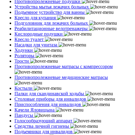
Противопролежневые подушки
Устройства мытья лежачих больных
Подъемное устройство для ванны
Кресло для купания
Подголовник для лежачих больных
Реабилитационные велотренажеры
Кислородные подушки
Кресло туалет
Насадки для унитаза
Ходунки
Роляторы
Трости
Противопролежневые матрасы с компрессором
Противопролежневые медицинские матрасы
Костыли
Палки для скандинавской ходьбы
Столовые приборы для инвалидов
Приспособления для инвалидов
Качели Яловицына
Пандусы
Голосообразующий аппарат
Средства личной гигиены
Подъемники для инвалидов