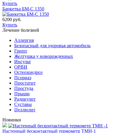
Купить
Банкетка БМ-С 1350
6200 руб.
Купить
Лечение болезней
Аллергия
Безопасный для здоровья автомобиль
Грипп
Желтушка у новорожденных
Инсульт
ОРВИ
Остеохондроз
Пcориаз
Простатит
Простуда
Прыщи
Радикулит
Суставы
Целлюлит
Новинки
Настенный бесконтактный термометр ТМН-1