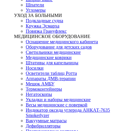
Шпатели
Угломеры
УХОД ЗА БОЛЬНЫМИ
Подкладные судна
Кружка Эсмарха
Повязка Грануфлекс
МЕДИЦИНСКОЕ ОБОРУДОВАНИЕ
Оснащение медицинского кабинета
Оборудование для детских садов
Светильники медицинские
Медицинские коврики
Штативы для капельницы
Носилки
Осветители таблиц Ротта
Аппараты ДМВ-терапии
Мешок АМБУ
Термоконтейнеры
Негатоскопы
Укладки и наборы медицинские
Весы медицинские с поверкой
Индикатор оксида углерода АНКАТ-7635
Smokerlyzer
Вакуумные матрасы
Дефибрилляторы