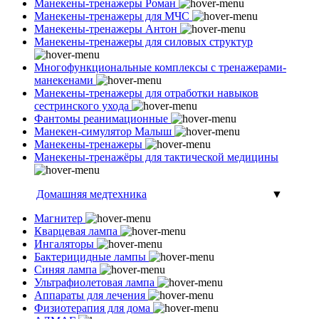
Манекены-тренажеры Роман
Манекены-тренажеры для МЧС
Манекены-тренажеры Антон
Манекены-тренажеры для силовых структур
Многофункциональные комплексы с тренажерами-
манекенами
Манекены-тренажеры для отработки навыков
сестринского ухода
Фантомы реанимационные
Манекен-симулятор Малыш
Манекены-тренажеры
Манекены-тренажёры для тактической медицины
Домашняя медтехника
▼
Магнитер
Кварцевая лампа
Ингаляторы
Бактерицидные лампы
Синяя лампа
Ультрафиолетовая лампа
Аппараты для лечения
Физиотерапия для дома