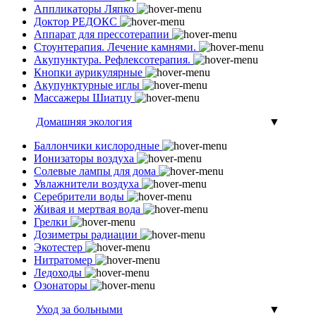
Аппликаторы Ляпко
Доктор РЕДОКС
Аппарат для прессотерапии
Стоунтерапия. Лечение камнями.
Акупунктура. Рефлексотерапия.
Кнопки аурикулярные
Акупунктурные иглы
Массажеры Шиатцу
Домашняя экология
▼
Баллончики кислородные
Ионизаторы воздуха
Солевые лампы для дома
Увлажнители воздуха
Серебрители воды
Живая и мертвая вода
Грелки
Дозиметры радиации
Экотестер
Нитратомер
Ледоходы
Озонаторы
Уход за больными
▼