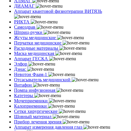
АЛМАГ
ДИАМАГ
Аппарат квантовой физиотерапии ВИТЯЗЬ
РИКТА
Самоздрав
Шприц-ручки
Жгуты медицинские
Перчатки медицинские
Расходные материалы
Маска медицинская
Аппарат ГЕСКА
Элфор
Дэнас
Невотон Фаам-1
Отсасыватель медицинский
Витафон
Помпа инфузионная
Катетеры
Мочеприемники
Калоприемники
Сетки хирургические
Шовный материал
Прибор лечения зрения
Аппарат измерения давления глаз