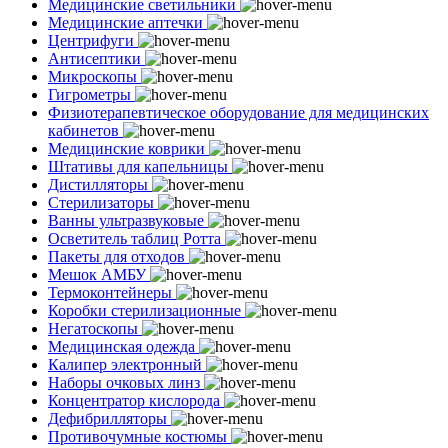
Медицинские светильники
Медицинские аптечки
Центрифуги
Антисептики
Микроскопы
Гигрометры
Физиотерапевтическое оборудование для медицинских
кабинетов
Медицинские коврики
Штативы для капельницы
Дистилляторы
Стерилизаторы
Ванны ультразвуковые
Осветитель таблиц Ротта
Пакеты для отходов
Мешок АМБУ
Термоконтейнеры
Коробки стерилизационные
Негатоскопы
Медицинская одежда
Калипер электронный
Наборы очковых линз
Концентратор кислорода
Дефибрилляторы
Противочумные костюмы