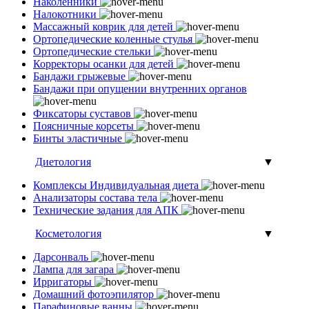
Наколенники
Налокотники
Массажный коврик для детей
Ортопедические коленные стулья
Ортопедические стельки
Корректоры осанки для детей
Бандажи грыжевые
Бандажи при опущении внутренних органов
Фиксаторы суставов
Поясничные корсеты
Бинты эластичные
Диетология
▼
Комплексы Индивидуальная диета
Анализаторы состава тела
Технические задания для АПК
Косметология
▼
Дарсонваль
Лампа для загара
Ирригаторы
Домашний фотоэпилятор
Парафиновые ванны