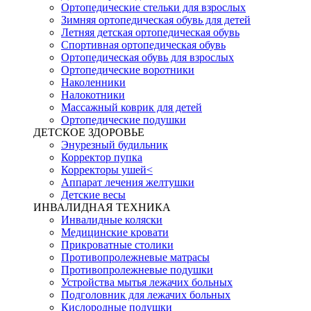
Ортопедические стельки для взрослых
Зимняя ортопедическая обувь для детей
Летняя детская ортопедическая обувь
Спортивная ортопедическая обувь
Ортопедическая обувь для взрослых
Ортопедические воротники
Наколенники
Налокотники
Массажный коврик для детей
Ортопедические подушки
ДЕТСКОЕ ЗДОРОВЬЕ
Энурезный будильник
Корректор пупка
Корректоры ушей<
Аппарат лечения желтушки
Детские весы
ИНВАЛИДНАЯ ТЕХНИКА
Инвалидные коляски
Медицинские кровати
Прикроватные столики
Противопролежневые матрасы
Противопролежневые подушки
Устройства мытья лежачих больных
Подголовник для лежачих больных
Кислородные подушки