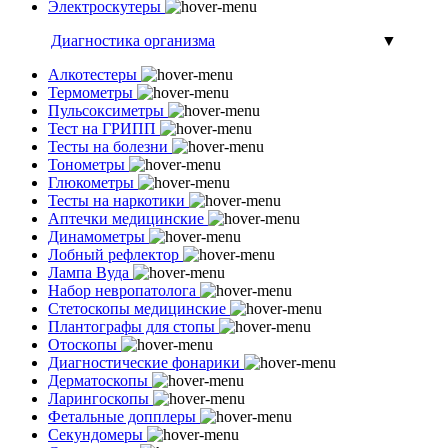
Электроскутеры
Диагностика организма
▼
Алкотестеры
Термометры
Пульсоксиметры
Тест на ГРИПП
Тесты на болезни
Тонометры
Глюкометры
Тесты на наркотики
Аптечки медицинские
Динамометры
Лобный рефлектор
Лампа Вуда
Набор невропатолога
Стетоскопы медицинские
Плантографы для стопы
Отоскопы
Диагностические фонарики
Дерматоскопы
Ларингоскопы
Фетальные допплеры
Секундомеры