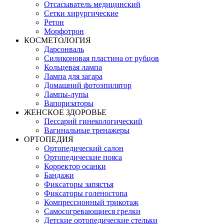
Отсасыватель медицинский
Сетки хирургические
Ретон
Морфотрон
КОСМЕТОЛОГИЯ
Дарсонваль
Силиконовая пластина от рубцов
Кольцевая лампа
Лампа для загара
Домашний фотоэпилятор
Лампы-лупы
Вапоризаторы
ЖЕНСКОЕ ЗДОРОВЬЕ
Пессарий гинекологический
Вагинальные тренажеры
ОРТОПЕДИЯ
Ортопедический салон
Ортопедические пояса
Корректор осанки
Бандажи
Фиксаторы запястья
Фиксаторы голеностопа
Компрессионный трикотаж
Самосогревающиеся грелки
Детские ортопедические стельки