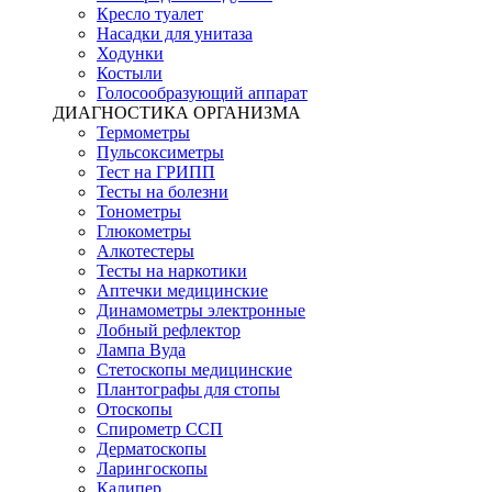
Кресло туалет
Насадки для унитаза
Ходунки
Костыли
Голосообразующий аппарат
ДИАГНОСТИКА ОРГАНИЗМА
Термометры
Пульсоксиметры
Тест на ГРИПП
Тесты на болезни
Тонометры
Глюкометры
Алкотестеры
Тесты на наркотики
Аптечки медицинские
Динамометры электронные
Лобный рефлектор
Лампа Вуда
Стетоскопы медицинские
Плантографы для стопы
Отоскопы
Спирометр ССП
Дерматоскопы
Ларингоскопы
Калипер