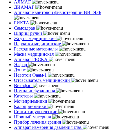
АЛМАГ
ДИАМАГ
Аппарат квантовой физиотерапии ВИТЯЗЬ
РИКТА
Самоздрав
Шприц-ручки
Жгуты медицинские
Перчатки медицинские
Расходные материалы
Маска медицинская
Аппарат ГЕСКА
Элфор
Дэнас
Невотон Фаам-1
Отсасыватель медицинский
Витафон
Помпа инфузионная
Катетеры
Мочеприемники
Калоприемники
Сетки хирургические
Шовный материал
Прибор лечения зрения
Аппарат измерения давления глаз