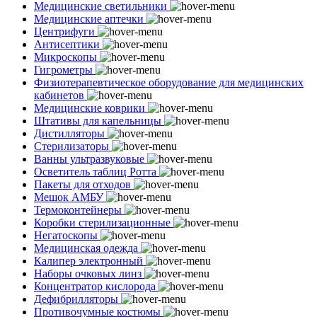
Медицинские светильники
Медицинские аптечки
Центрифуги
Антисептики
Микроскопы
Гигрометры
Физиотерапевтическое оборудование для медицинских
кабинетов
Медицинские коврики
Штативы для капельницы
Дистилляторы
Стерилизаторы
Ванны ультразвуковые
Осветитель таблиц Ротта
Пакеты для отходов
Мешок АМБУ
Термоконтейнеры
Коробки стерилизационные
Негатоскопы
Медицинская одежда
Калипер электронный
Наборы очковых линз
Концентратор кислорода
Дефибрилляторы
Противочумные костюмы