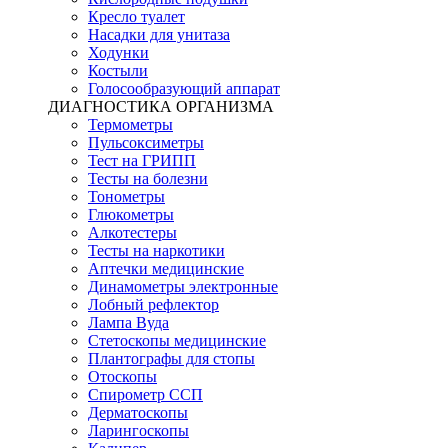
Кресло туалет
Насадки для унитаза
Ходунки
Костыли
Голосообразующий аппарат
ДИАГНОСТИКА ОРГАНИЗМА
Термометры
Пульсоксиметры
Тест на ГРИПП
Тесты на болезни
Тонометры
Глюкометры
Алкотестеры
Тесты на наркотики
Аптечки медицинские
Динамометры электронные
Лобный рефлектор
Лампа Вуда
Стетоскопы медицинские
Плантографы для стопы
Отоскопы
Спирометр ССП
Дерматоскопы
Ларингоскопы