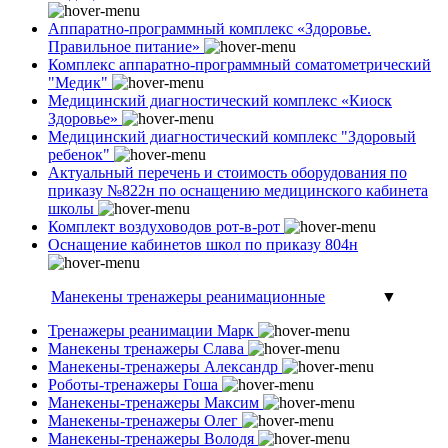
Аппаратно-программный комплекс «Здоровье.
Правильное питание»
Комплекс аппаратно-программный соматометрический
"Медик"
Медицинский диагностический комплекс «Киоск
Здоровье»
Медицинский диагностический комплекс "Здоровый
ребенок"
Актуальный перечень и стоимость оборудования по
приказу №822н по оснащению медицинского кабинета
школы
Комплект воздуховодов рот-в-рот
Оснащение кабинетов школ по приказу 804н
Манекены тренажеры реанимационные
▼
Тренажеры реанимации Марк
Манекены тренажеры Слава
Манекены-тренажеры Александр
Роботы-тренажеры Гоша
Манекены-тренажеры Максим
Манекены-тренажеры Олег
Манекены-тренажеры Володя