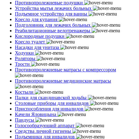
Противопролежневые подушки
Устройства мытья лежачих больных
Подъемное устройство для ванны
Кресло для купания
Подголовник для лежачих больных
Реабилитационные велотренажеры
Кислородные подушки
Кресло туалет
Насадки для унитаза
Ходунки
Роляторы
Трости
Противопролежневые матрасы с компрессором
Противопролежневые медицинские матрасы
Костыли
Палки для скандинавской ходьбы
Столовые приборы для инвалидов
Приспособления для инвалидов
Качели Яловицына
Пандусы
Голосообразующий аппарат
Средства личной гигиены
Подъемники для инвалидов