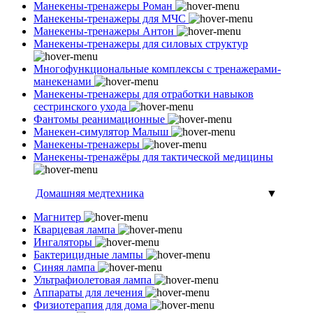
Манекены-тренажеры Роман
Манекены-тренажеры для МЧС
Манекены-тренажеры Антон
Манекены-тренажеры для силовых структур
Многофункциональные комплексы с тренажерами-
манекенами
Манекены-тренажеры для отработки навыков
сестринского ухода
Фантомы реанимационные
Манекен-симулятор Малыш
Манекены-тренажеры
Манекены-тренажёры для тактической медицины
Домашняя медтехника
▼
Магнитер
Кварцевая лампа
Ингаляторы
Бактерицидные лампы
Синяя лампа
Ультрафиолетовая лампа
Аппараты для лечения
Физиотерапия для дома