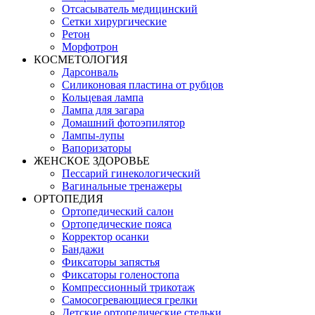
Отсасыватель медицинский
Сетки хирургические
Ретон
Морфотрон
КОСМЕТОЛОГИЯ
Дарсонваль
Силиконовая пластина от рубцов
Кольцевая лампа
Лампа для загара
Домашний фотоэпилятор
Лампы-лупы
Вапоризаторы
ЖЕНСКОЕ ЗДОРОВЬЕ
Пессарий гинекологический
Вагинальные тренажеры
ОРТОПЕДИЯ
Ортопедический салон
Ортопедические пояса
Корректор осанки
Бандажи
Фиксаторы запястья
Фиксаторы голеностопа
Компрессионный трикотаж
Самосогревающиеся грелки
Детские ортопедические стельки