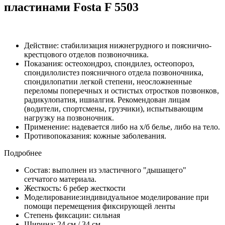
пластинами Fosta F 5503
Действие: стабилизация нижнегрудного и пояснично-
крестцового отделов позвоночника.
Показания: остеохондроз, спондилез, остеопороз,
спондилолистез поясничного отдела позвоночника,
спондилопатии легкой степени, неосложненные
переломы поперечных и остистых отростков позвонков,
радикулопатия, ишиалгия. Рекомендован лицам
(водители, спортсмены, грузчики), испытывающим
нагрузку на позвоночник.
Применение: надевается либо на х/б белье, либо на тело.
Противопоказания: кожные заболевания.
Подробнее
Состав: выполнен из эластичного "дышащего"
сетчатого материала.
Жесткость: 6 ребер жесткости
Моделирование:индивидуальное моделирование при
помощи перемещения фиксирующей ленты
Степень фиксации: сильная
Ширина: 24 см / 34 см