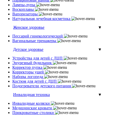
Парафиновые ванны
Лампы-лупы
Воскоплавы
Вапоризаторы
Натуральная лечебная косметика
Женское здоровье
▼
Пессарий гинекологический
Вагинальные тренажеры
Детское здоровье
▼
Устройства для детей с ДЦП
Энурезный будильник
Корректор пупка
Корректоры ушей
Наборы логопеда
Костюм для детей с ДЦП
Подогреватели детского питания
Инвалидная техника
▼
Инвалидные коляски
Медицинские кровати
Прикроватные столики