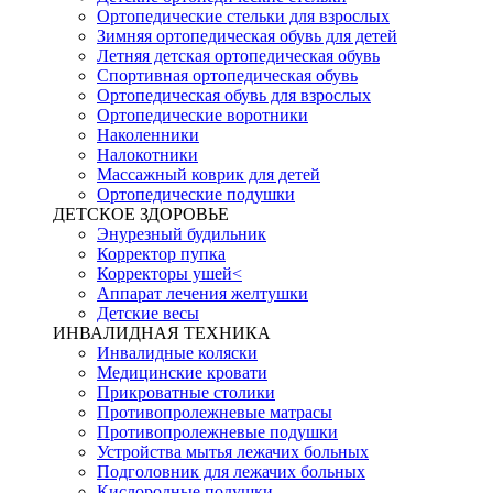
Ортопедические стельки для взрослых
Зимняя ортопедическая обувь для детей
Летняя детская ортопедическая обувь
Спортивная ортопедическая обувь
Ортопедическая обувь для взрослых
Ортопедические воротники
Наколенники
Налокотники
Массажный коврик для детей
Ортопедические подушки
ДЕТСКОЕ ЗДОРОВЬЕ
Энурезный будильник
Корректор пупка
Корректоры ушей<
Аппарат лечения желтушки
Детские весы
ИНВАЛИДНАЯ ТЕХНИКА
Инвалидные коляски
Медицинские кровати
Прикроватные столики
Противопролежневые матрасы
Противопролежневые подушки
Устройства мытья лежачих больных
Подголовник для лежачих больных
Кислородные подушки