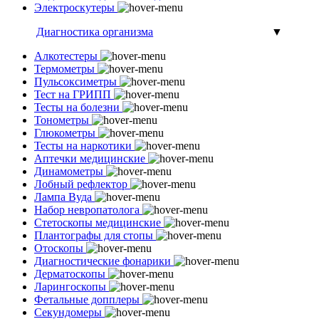
Электроскутеры
Диагностика организма
▼
Алкотестеры
Термометры
Пульсоксиметры
Тест на ГРИПП
Тесты на болезни
Тонометры
Глюкометры
Тесты на наркотики
Аптечки медицинские
Динамометры
Лобный рефлектор
Лампа Вуда
Набор невропатолога
Стетоскопы медицинские
Плантографы для стопы
Отоскопы
Диагностические фонарики
Дерматоскопы
Ларингоскопы
Фетальные допплеры
Секундомеры