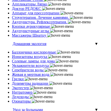
Аппликаторы Ляпко
Доктор РЕДОКС
Аппарат для прессотерапии
Стоунтерапия. Лечение камнями.
Акупунктура. Рефлексотерапия.
Кнопки аурикулярные
Акупунктурные иглы
Массажеры Шиатцу
Домашняя экология
▼
Баллончики кислородные
Ионизаторы воздуха
Солевые лампы для дома
Увлажнители воздуха
Серебрители воды
Живая и мертвая вода
Грелки
Дозиметры радиации
Экотестер
Нитратомер
Ледоходы
Озонаторы
Уход за больными
▼