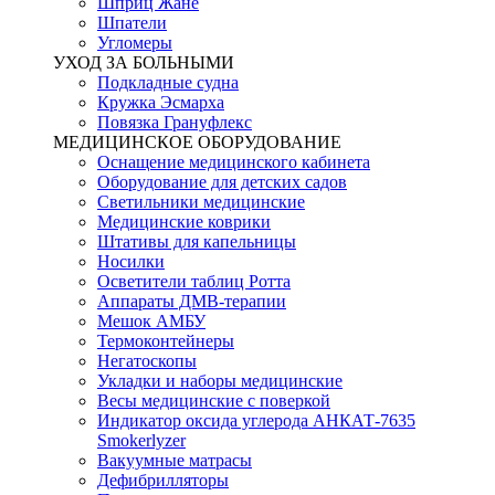
Шприц Жане
Шпатели
Угломеры
УХОД ЗА БОЛЬНЫМИ
Подкладные судна
Кружка Эсмарха
Повязка Грануфлекс
МЕДИЦИНСКОЕ ОБОРУДОВАНИЕ
Оснащение медицинского кабинета
Оборудование для детских садов
Светильники медицинские
Медицинские коврики
Штативы для капельницы
Носилки
Осветители таблиц Ротта
Аппараты ДМВ-терапии
Мешок АМБУ
Термоконтейнеры
Негатоскопы
Укладки и наборы медицинские
Весы медицинские с поверкой
Индикатор оксида углерода АНКАТ-7635
Smokerlyzer
Вакуумные матрасы
Дефибрилляторы