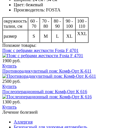
Цвет: бежевый
Производитель: FOSTA
окружность
60 -
70 -
80 -
90 -
100 -
талии, см
70
80
90
100
110
XXL
размер
S
M
L
XL
Похожие товары:
Пояс с ребрами жесткости Fosta F 4701
1900 руб.
Купить
Противорадикулитный пояс Комф-Орт К-611
2500 руб.
Купить
Послеоперационный пояс Комф-Орт К 616
1300 руб.
Купить
Лечение болезней
Аллергия
Безопасный для здоровья автомобиль