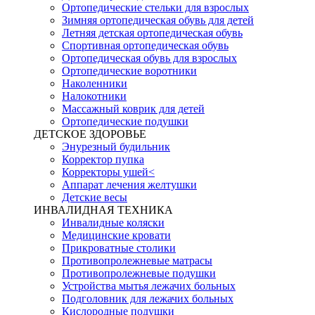
Ортопедические стельки для взрослых
Зимняя ортопедическая обувь для детей
Летняя детская ортопедическая обувь
Спортивная ортопедическая обувь
Ортопедическая обувь для взрослых
Ортопедические воротники
Наколенники
Налокотники
Массажный коврик для детей
Ортопедические подушки
ДЕТСКОЕ ЗДОРОВЬЕ
Энурезный будильник
Корректор пупка
Корректоры ушей<
Аппарат лечения желтушки
Детские весы
ИНВАЛИДНАЯ ТЕХНИКА
Инвалидные коляски
Медицинские кровати
Прикроватные столики
Противопролежневые матрасы
Противопролежневые подушки
Устройства мытья лежачих больных
Подголовник для лежачих больных
Кислородные подушки