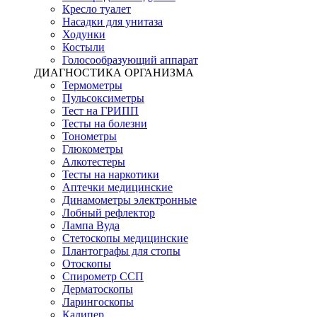
Кресло туалет
Насадки для унитаза
Ходунки
Костыли
Голосообразующий аппарат
ДИАГНОСТИКА ОРГАНИЗМА
Термометры
Пульсоксиметры
Тест на ГРИПП
Тесты на болезни
Тонометры
Глюкометры
Алкотестеры
Тесты на наркотики
Аптечки медицинские
Динамометры электронные
Лобный рефлектор
Лампа Вуда
Стетоскопы медицинские
Плантографы для стопы
Отоскопы
Спирометр ССП
Дерматоскопы
Ларингоскопы
Калипер