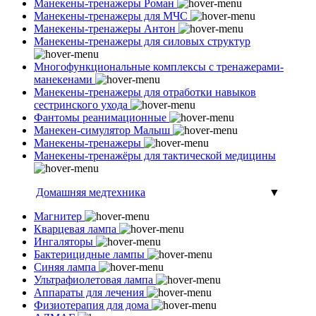
Манекены-тренажеры Роман
Манекены-тренажеры для МЧС
Манекены-тренажеры Антон
Манекены-тренажеры для силовых структур
Многофункциональные комплексы с тренажерами-
манекенами
Манекены-тренажеры для отработки навыков
сестринского ухода
Фантомы реанимационные
Манекен-симулятор Малыш
Манекены-тренажеры
Манекены-тренажёры для тактической медицины
Домашняя медтехника
▼
Магнитер
Кварцевая лампа
Ингаляторы
Бактерицидные лампы
Синяя лампа
Ультрафиолетовая лампа
Аппараты для лечения
Физиотерапия для дома