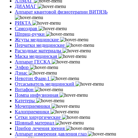
АЛМАГ
ДИАМАГ
Аппарат квантовой физиотерапии ВИТЯЗЬ
РИКТА
Самоздрав
Шприц-ручки
Жгуты медицинские
Перчатки медицинские
Расходные материалы
Маска медицинская
Аппарат ГЕСКА
Элфор
Дэнас
Невотон Фаам-1
Отсасыватель медицинский
Витафон
Помпа инфузионная
Катетеры
Мочеприемники
Калоприемники
Сетки хирургические
Шовный материал
Прибор лечения зрения
Аппарат измерения давления глаз