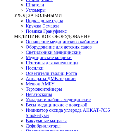
Шпатели
Угломеры
УХОД ЗА БОЛЬНЫМИ
Подкладные судна
Кружка Эсмарха
Повязка Грануфлекс
МЕДИЦИНСКОЕ ОБОРУДОВАНИЕ
Оснащение медицинского кабинета
Оборудование для детских садов
Светильники медицинские
Медицинские коврики
Штативы для капельницы
Носилки
Осветители таблиц Ротта
Аппараты ДМВ-терапии
Мешок АМБУ
Термоконтейнеры
Негатоскопы
Укладки и наборы медицинские
Весы медицинские с поверкой
Индикатор оксида углерода АНКАТ-7635
Smokerlyzer
Вакуумные матрасы
Дефибрилляторы