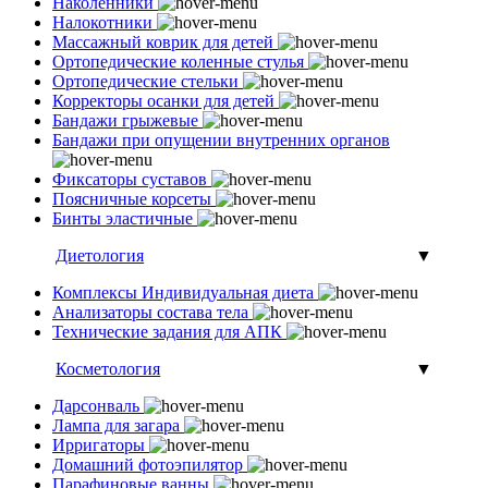
Наколенники
Налокотники
Массажный коврик для детей
Ортопедические коленные стулья
Ортопедические стельки
Корректоры осанки для детей
Бандажи грыжевые
Бандажи при опущении внутренних органов
Фиксаторы суставов
Поясничные корсеты
Бинты эластичные
Диетология
▼
Комплексы Индивидуальная диета
Анализаторы состава тела
Технические задания для АПК
Косметология
▼
Дарсонваль
Лампа для загара
Ирригаторы
Домашний фотоэпилятор
Парафиновые ванны