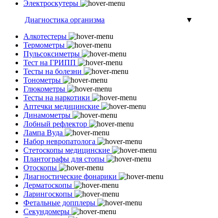
Электроскутеры
Диагностика организма
▼
Алкотестеры
Термометры
Пульсоксиметры
Тест на ГРИПП
Тесты на болезни
Тонометры
Глюкометры
Тесты на наркотики
Аптечки медицинские
Динамометры
Лобный рефлектор
Лампа Вуда
Набор невропатолога
Стетоскопы медицинские
Плантографы для стопы
Отоскопы
Диагностические фонарики
Дерматоскопы
Ларингоскопы
Фетальные допплеры
Секундомеры