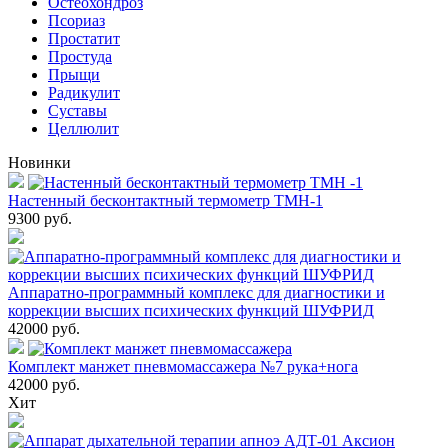
Остеохондроз
Пcориаз
Простатит
Простуда
Прыщи
Радикулит
Суставы
Целлюлит
Новинки
Настенный бесконтактный термометр ТМН-1
9300
руб.
Аппаратно-программный комплекс для диагностики и
коррекции высших психических функций ШУФРИД
42000
руб.
Комплект манжет пневмомассажера №7 рука+нога
42000
руб.
Хит