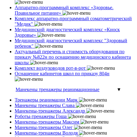
Аппаратно-программный комплекс «Здоровье.
Правильное питание»
Комплекс аппаратно-программный соматометрический
"Медик"
Медицинский диагностический комплекс «Киоск
Здоровье»
Медицинский диагностический комплекс "Здоровый
ребенок"
Актуальный перечень и стоимость оборудования по
приказу №822н по оснащению медицинского кабинета
школы
Комплект воздуховодов рот-в-рот
Оснащение кабинетов школ по приказу 804н
Манекены тренажеры реанимационные
▼
Тренажеры реанимации Марк
Манекены тренажеры Слава
Манекены-тренажеры Александр
Роботы-тренажеры Гоша
Манекены-тренажеры Максим
Манекены-тренажеры Олег
Манекены-тренажеры Володя