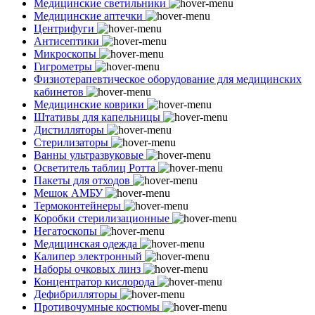
Медицинские светильники
Медицинские аптечки
Центрифуги
Антисептики
Микроскопы
Гигрометры
Физиотерапевтическое оборудование для медицинских
кабинетов
Медицинские коврики
Штативы для капельницы
Дистилляторы
Стерилизаторы
Ванны ультразвуковые
Осветитель таблиц Ротта
Пакеты для отходов
Мешок АМБУ
Термоконтейнеры
Коробки стерилизационные
Негатоскопы
Медицинская одежда
Калипер электронный
Наборы очковых линз
Концентратор кислорода
Дефибрилляторы
Противочумные костюмы