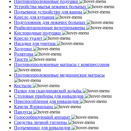
Противопролежневые подушки
Устройства мытья лежачих больных
Подъемное устройство для ванны
Кресло для купания
Подголовник для лежачих больных
Реабилитационные велотренажеры
Кислородные подушки
Кресло туалет
Насадки для унитаза
Ходунки
Роляторы
Трости
Противопролежневые матрасы с компрессором
Противопролежневые медицинские матрасы
Костыли
Палки для скандинавской ходьбы
Столовые приборы для инвалидов
Приспособления для инвалидов
Качели Яловицына
Пандусы
Голосообразующий аппарат
Средства личной гигиены
Подъемники для инвалидов