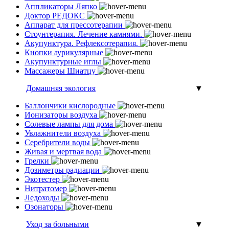
Аппликаторы Ляпко
Доктор РЕДОКС
Аппарат для прессотерапии
Стоунтерапия. Лечение камнями.
Акупунктура. Рефлексотерапия.
Кнопки аурикулярные
Акупунктурные иглы
Массажеры Шиатцу
Домашняя экология
▼
Баллончики кислородные
Ионизаторы воздуха
Солевые лампы для дома
Увлажнители воздуха
Серебрители воды
Живая и мертвая вода
Грелки
Дозиметры радиации
Экотестер
Нитратомер
Ледоходы
Озонаторы
Уход за больными
▼