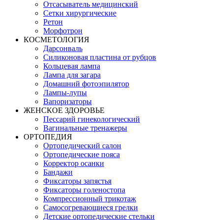
Отсасыватель медицинский
Сетки хирургические
Ретон
Морфотрон
КОСМЕТОЛОГИЯ
Дарсонваль
Силиконовая пластина от рубцов
Кольцевая лампа
Лампа для загара
Домашний фотоэпилятор
Лампы-лупы
Вапоризаторы
ЖЕНСКОЕ ЗДОРОВЬЕ
Пессарий гинекологический
Вагинальные тренажеры
ОРТОПЕДИЯ
Ортопедический салон
Ортопедические пояса
Корректор осанки
Бандажи
Фиксаторы запястья
Фиксаторы голеностопа
Компрессионный трикотаж
Самосогревающиеся грелки
Детские ортопедические стельки