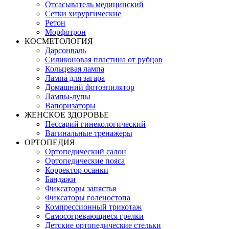
Отсасыватель медицинский
Сетки хирургические
Ретон
Морфотрон
КОСМЕТОЛОГИЯ
Дарсонваль
Силиконовая пластина от рубцов
Кольцевая лампа
Лампа для загара
Домашний фотоэпилятор
Лампы-лупы
Вапоризаторы
ЖЕНСКОЕ ЗДОРОВЬЕ
Пессарий гинекологический
Вагинальные тренажеры
ОРТОПЕДИЯ
Ортопедический салон
Ортопедические пояса
Корректор осанки
Бандажи
Фиксаторы запястья
Фиксаторы голеностопа
Компрессионный трикотаж
Самосогревающиеся грелки
Детские ортопедические стельки