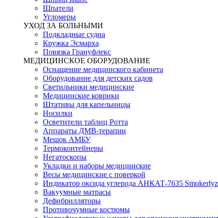
Шпатели
Угломеры
УХОД ЗА БОЛЬНЫМИ
Подкладные судна
Кружка Эсмарха
Повязка Грануфлекс
МЕДИЦИНСКОЕ ОБОРУДОВАНИЕ
Оснащение медицинского кабинета
Оборудование для детских садов
Светильники медицинские
Медицинские коврики
Штативы для капельницы
Носилки
Осветители таблиц Ротта
Аппараты ДМВ-терапии
Мешок АМБУ
Термоконтейнеры
Негатоскопы
Укладки и наборы медицинские
Весы медицинские с поверкой
Индикатор оксида углерода АНКАТ-7635 Smokerlyz
Вакуумные матрасы
Дефибрилляторы
Противочумные костюмы