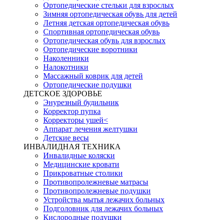
Ортопедические стельки для взрослых
Зимняя ортопедическая обувь для детей
Летняя детская ортопедическая обувь
Спортивная ортопедическая обувь
Ортопедическая обувь для взрослых
Ортопедические воротники
Наколенники
Налокотники
Массажный коврик для детей
Ортопедические подушки
ДЕТСКОЕ ЗДОРОВЬЕ
Энурезный будильник
Корректор пупка
Корректоры ушей<
Аппарат лечения желтушки
Детские весы
ИНВАЛИДНАЯ ТЕХНИКА
Инвалидные коляски
Медицинские кровати
Прикроватные столики
Противопролежневые матрасы
Противопролежневые подушки
Устройства мытья лежачих больных
Подголовник для лежачих больных
Кислородные подушки