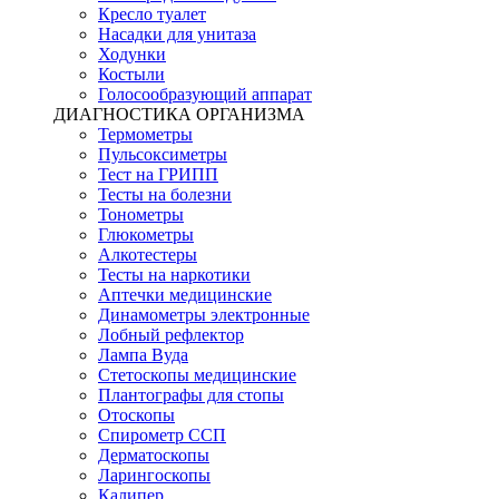
Кресло туалет
Насадки для унитаза
Ходунки
Костыли
Голосообразующий аппарат
ДИАГНОСТИКА ОРГАНИЗМА
Термометры
Пульсоксиметры
Тест на ГРИПП
Тесты на болезни
Тонометры
Глюкометры
Алкотестеры
Тесты на наркотики
Аптечки медицинские
Динамометры электронные
Лобный рефлектор
Лампа Вуда
Стетоскопы медицинские
Плантографы для стопы
Отоскопы
Спирометр ССП
Дерматоскопы
Ларингоскопы
Калипер