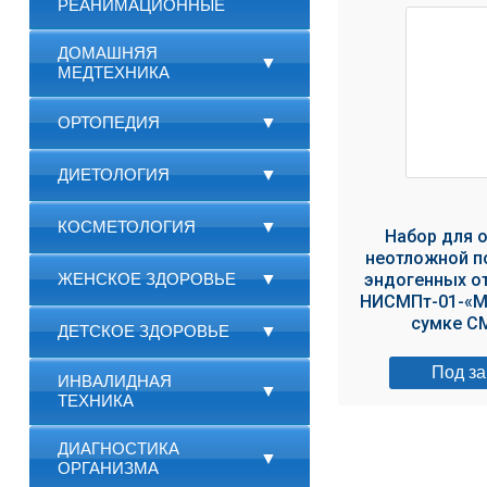
РЕАНИМАЦИОННЫЕ
ДОМАШНЯЯ
▼
МЕДТЕХНИКА
ОРТОПЕДИЯ
▼
ДИЕТОЛОГИЯ
▼
КОСМЕТОЛОГИЯ
▼
Набор для 
неотложной п
ЖЕНСКОЕ ЗДОРОВЬЕ
▼
эндогенных о
НИСМПт-01-«Ме
сумке С
ДЕТСКОЕ ЗДОРОВЬЕ
▼
Под за
ИНВАЛИДНАЯ
▼
ТЕХНИКА
ДИАГНОСТИКА
▼
ОРГАНИЗМА