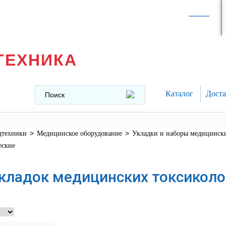
Интернет-магазин в
Москве
texnika@mail.ru
8 (499) 391-37-29
ТЕХНИКА
Каталог
Доста
>
>
дтехники
Медицинское оборудование
Укладки и наборы медицинск
еские
кладок медицинских токсиколо