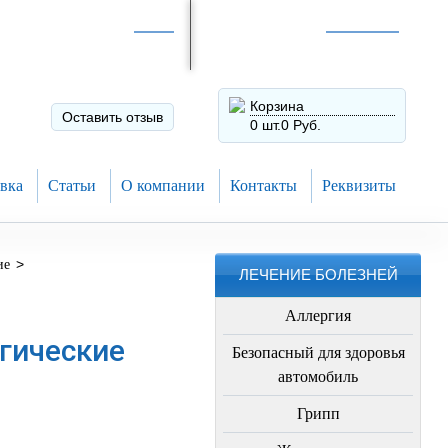
Интернет-магазин по
России
Интернет-магазин в
Н.Новгороде
8 (910) 794-80-28
+7 (831) 410-75-00
Корзина
Оставить отзыв
0 шт.
0 Руб.
вка
Статьи
О компании
Контакты
Реквизиты
>
ие
ЛЕЧЕНИЕ БОЛЕЗНЕЙ
Аллергия
гические
Безопасный для здоровья
автомобиль
Грипп