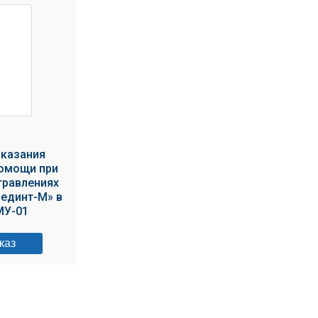
оказания
омощи при
травлениях
динт-М» в
МУ-01
каз