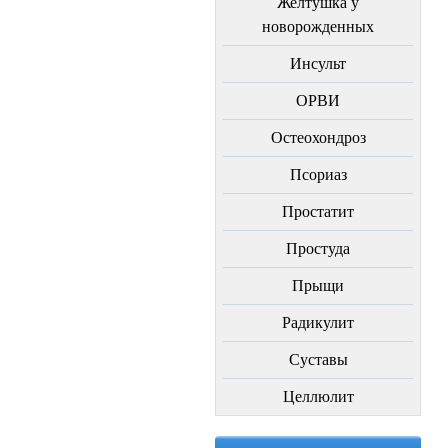
Желтушка у
новорожденных
Инсульт
ОРВИ
Остеохондроз
Пcориаз
Простатит
Простуда
Прыщи
Радикулит
Суставы
Целлюлит