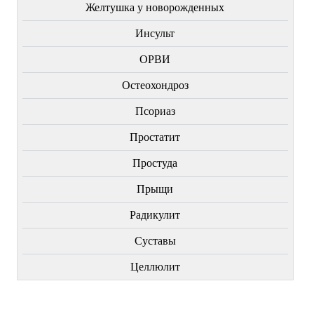
Желтушка у новорожденных
Инсульт
ОРВИ
Остеохондроз
Пcориаз
Простатит
Простуда
Прыщи
Радикулит
Суставы
Целлюлит
НОВИНКИ