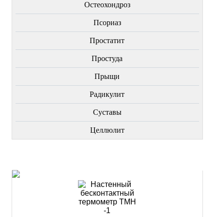
Остеохондроз
Пcориаз
Простатит
Простуда
Прыщи
Радикулит
Суставы
Целлюлит
НОВИНКИ