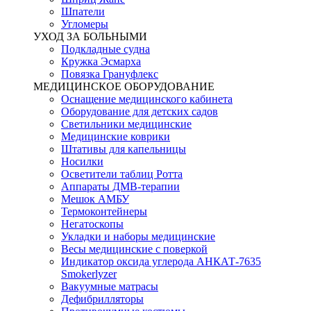
Шпатели
Угломеры
УХОД ЗА БОЛЬНЫМИ
Подкладные судна
Кружка Эсмарха
Повязка Грануфлекс
МЕДИЦИНСКОЕ ОБОРУДОВАНИЕ
Оснащение медицинского кабинета
Оборудование для детских садов
Светильники медицинские
Медицинские коврики
Штативы для капельницы
Носилки
Осветители таблиц Ротта
Аппараты ДМВ-терапии
Мешок АМБУ
Термоконтейнеры
Негатоскопы
Укладки и наборы медицинские
Весы медицинские с поверкой
Индикатор оксида углерода АНКАТ-7635
Smokerlyzer
Вакуумные матрасы
Дефибрилляторы