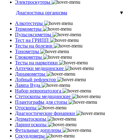
Электроскутеры
Диагностика организма
▼
Алкотестеры
Термометры
Пульсоксиметры
Тест на ГРИПП
Тесты на болезни
Тонометры
Глюкометры
Тесты на наркотики
Аптечки медицинские
Динамометры
Лобный рефлектор
Лампа Вуда
Набор невропатолога
Стетоскопы медицинские
Плантографы для стопы
Отоскопы
Диагностические фонарики
Дерматоскопы
Ларингоскопы
Фетальные допплеры
Секундомеры