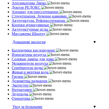
Аппликаторы Ляпко
Доктор РЕДОКС
Аппарат для прессотерапии
Стоунтерапия. Лечение камнями.
Акупунктура. Рефлексотерапия.
Кнопки аурикулярные
Акупунктурные иглы
Массажеры Шиатцу
Домашняя экология
▼
Баллончики кислородные
Ионизаторы воздуха
Солевые лампы для дома
Увлажнители воздуха
Серебрители воды
Живая и мертвая вода
Грелки
Дозиметры радиации
Экотестер
Нитратомер
Ледоходы
Озонаторы
Уход за больными
▼