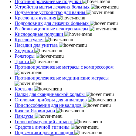
Противопролежневые подушки
Устройства мытья лежачих больных
Подъемное устройство для ванны
Кресло для купания
Подголовник для лежачих больных
Реабилитационные велотренажеры
Кислородные подушки
Кресло туалет
Насадки для унитаза
Ходунки
Роляторы
Трости
Противопролежневые матрасы с компрессором
Противопролежневые медицинские матрасы
Костыли
Палки для скандинавской ходьбы
Столовые приборы для инвалидов
Приспособления для инвалидов
Качели Яловицына
Пандусы
Голосообразующий аппарат
Средства личной гигиены
Подъемники для инвалидов