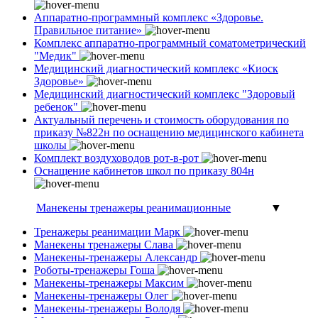
Аппаратно-программный комплекс «Здоровье.
Правильное питание»
Комплекс аппаратно-программный соматометрический
"Медик"
Медицинский диагностический комплекс «Киоск
Здоровье»
Медицинский диагностический комплекс "Здоровый
ребенок"
Актуальный перечень и стоимость оборудования по
приказу №822н по оснащению медицинского кабинета
школы
Комплект воздуховодов рот-в-рот
Оснащение кабинетов школ по приказу 804н
Манекены тренажеры реанимационные
▼
Тренажеры реанимации Марк
Манекены тренажеры Слава
Манекены-тренажеры Александр
Роботы-тренажеры Гоша
Манекены-тренажеры Максим
Манекены-тренажеры Олег
Манекены-тренажеры Володя