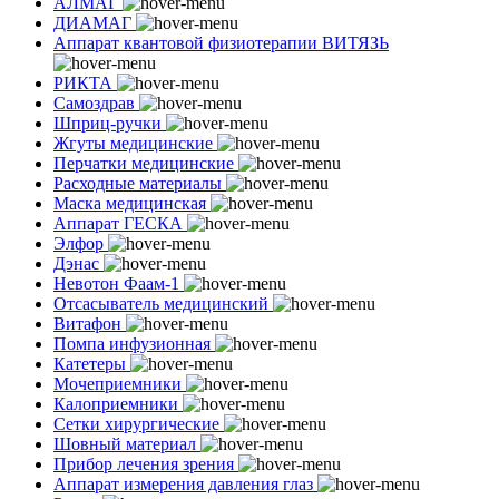
АЛМАГ
ДИАМАГ
Аппарат квантовой физиотерапии ВИТЯЗЬ
РИКТА
Самоздрав
Шприц-ручки
Жгуты медицинские
Перчатки медицинские
Расходные материалы
Маска медицинская
Аппарат ГЕСКА
Элфор
Дэнас
Невотон Фаам-1
Отсасыватель медицинский
Витафон
Помпа инфузионная
Катетеры
Мочеприемники
Калоприемники
Сетки хирургические
Шовный материал
Прибор лечения зрения
Аппарат измерения давления глаз