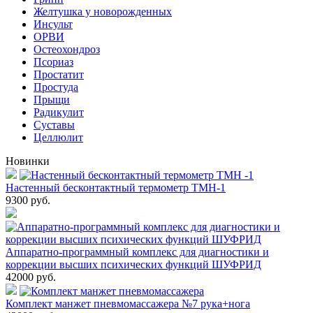
Желтушка у новорожденных
Инсульт
ОРВИ
Остеохондроз
Пcориаз
Простатит
Простуда
Прыщи
Радикулит
Суставы
Целлюлит
Новинки
Настенный бесконтактный термометр ТМН-1
9300
руб.
Аппаратно-программный комплекс для диагностики и
коррекции высших психических функций ШУФРИД
42000
руб.
Комплект манжет пневмомассажера №7 рука+нога