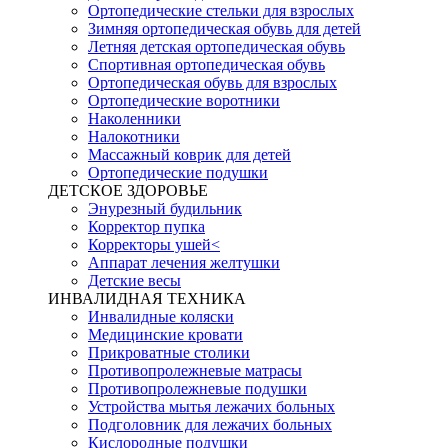
Ортопедические стельки для взрослых
Зимняя ортопедическая обувь для детей
Летняя детская ортопедическая обувь
Спортивная ортопедическая обувь
Ортопедическая обувь для взрослых
Ортопедические воротники
Наколенники
Налокотники
Массажный коврик для детей
Ортопедические подушки
ДЕТСКОЕ ЗДОРОВЬЕ
Энурезный будильник
Корректор пупка
Корректоры ушей<
Аппарат лечения желтушки
Детские весы
ИНВАЛИДНАЯ ТЕХНИКА
Инвалидные коляски
Медицинские кровати
Прикроватные столики
Противопролежневые матрасы
Противопролежневые подушки
Устройства мытья лежачих больных
Подголовник для лежачих больных
Кислородные подушки