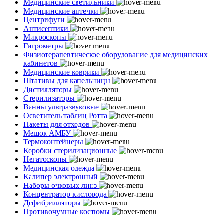
Медицинские светильники
Медицинские аптечки
Центрифуги
Антисептики
Микроскопы
Гигрометры
Физиотерапевтическое оборудование для медицинских
кабинетов
Медицинские коврики
Штативы для капельницы
Дистилляторы
Стерилизаторы
Ванны ультразвуковые
Осветитель таблиц Ротта
Пакеты для отходов
Мешок АМБУ
Термоконтейнеры
Коробки стерилизационные
Негатоскопы
Медицинская одежда
Калипер электронный
Наборы очковых линз
Концентратор кислорода
Дефибрилляторы
Противочумные костюмы