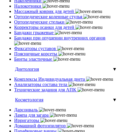
Наколенники
Налокотники
Массажный коврик для детей
Ортопедические коленные стулья
Ортопедические стельки
Корректоры осанки для детей
Бандажи грыжевые
Бандажи при опущении внутренних органов
Фиксаторы суставов
Поясничные корсеты
Бинты эластичные
Диетология
▼
Комплексы Индивидуальная диета
Анализаторы состава тела
Технические задания для АПК
Косметология
▼
Дарсонваль
Лампа для загара
Ирригаторы
Домашний фотоэпилятор
Парафиновые ванны