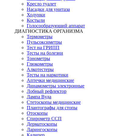
Кресло туалет
Насадки для унитаза
Ходунки
Костыли
Голосообразующий аппарат
ДИАГНОСТИКА ОРГАНИЗМА
Термометры
Пульсоксиметры
Тест на ГРИПП
Тесты на болезни
Тонометры
Глюкометры
Алкотестеры
Тесты на наркотики
Аптечки медицинские
Динамометры электронные
Лобный рефлектор
Лампа Вуда
Стетоскопы медицинские
Плантографы для стопы
Отоскопы
Спирометр ССП
Дерматоскопы
Ларингоскопы
Калипер