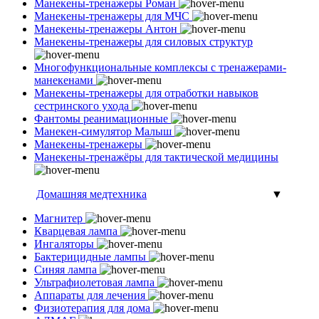
Манекены-тренажеры Роман
Манекены-тренажеры для МЧС
Манекены-тренажеры Антон
Манекены-тренажеры для силовых структур
Многофункциональные комплексы с тренажерами-
манекенами
Манекены-тренажеры для отработки навыков
сестринского ухода
Фантомы реанимационные
Манекен-симулятор Малыш
Манекены-тренажеры
Манекены-тренажёры для тактической медицины
Домашняя медтехника
▼
Магнитер
Кварцевая лампа
Ингаляторы
Бактерицидные лампы
Синяя лампа
Ультрафиолетовая лампа
Аппараты для лечения
Физиотерапия для дома