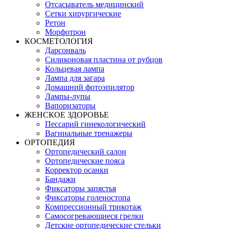
Отсасыватель медицинский
Сетки хирургические
Ретон
Морфотрон
КОСМЕТОЛОГИЯ
Дарсонваль
Силиконовая пластина от рубцов
Кольцевая лампа
Лампа для загара
Домашний фотоэпилятор
Лампы-лупы
Вапоризаторы
ЖЕНСКОЕ ЗДОРОВЬЕ
Пессарий гинекологический
Вагинальные тренажеры
ОРТОПЕДИЯ
Ортопедический салон
Ортопедические пояса
Корректор осанки
Бандажи
Фиксаторы запястья
Фиксаторы голеностопа
Компрессионный трикотаж
Самосогревающиеся грелки
Детские ортопедические стельки