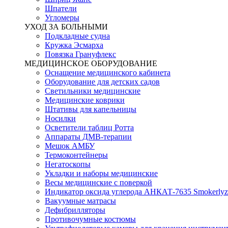
Шпатели
Угломеры
УХОД ЗА БОЛЬНЫМИ
Подкладные судна
Кружка Эсмарха
Повязка Грануфлекс
МЕДИЦИНСКОЕ ОБОРУДОВАНИЕ
Оснащение медицинского кабинета
Оборудование для детских садов
Светильники медицинские
Медицинские коврики
Штативы для капельницы
Носилки
Осветители таблиц Ротта
Аппараты ДМВ-терапии
Мешок АМБУ
Термоконтейнеры
Негатоскопы
Укладки и наборы медицинские
Весы медицинские с поверкой
Индикатор оксида углерода АНКАТ-7635 Smokerlyz
Вакуумные матрасы
Дефибрилляторы
Противочумные костюмы