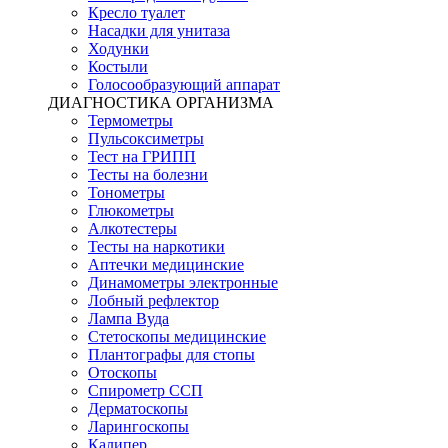
Кресло туалет
Насадки для унитаза
Ходунки
Костыли
Голосообразующий аппарат
ДИАГНОСТИКА ОРГАНИЗМА
Термометры
Пульсоксиметры
Тест на ГРИПП
Тесты на болезни
Тонометры
Глюкометры
Алкотестеры
Тесты на наркотики
Аптечки медицинские
Динамометры электронные
Лобный рефлектор
Лампа Вуда
Стетоскопы медицинские
Плантографы для стопы
Отоскопы
Спирометр ССП
Дерматоскопы
Ларингоскопы
Калипер