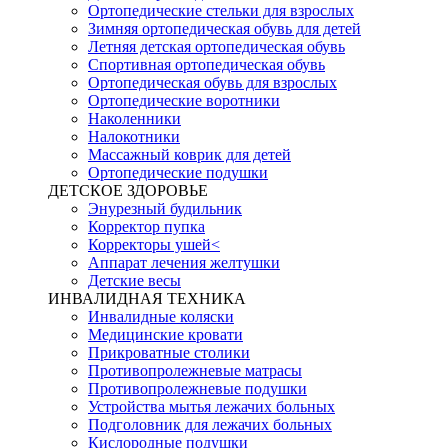
Ортопедические стельки для взрослых
Зимняя ортопедическая обувь для детей
Летняя детская ортопедическая обувь
Спортивная ортопедическая обувь
Ортопедическая обувь для взрослых
Ортопедические воротники
Наколенники
Налокотники
Массажный коврик для детей
Ортопедические подушки
ДЕТСКОЕ ЗДОРОВЬЕ
Энурезный будильник
Корректор пупка
Корректоры ушей<
Аппарат лечения желтушки
Детские весы
ИНВАЛИДНАЯ ТЕХНИКА
Инвалидные коляски
Медицинские кровати
Прикроватные столики
Противопролежневые матрасы
Противопролежневые подушки
Устройства мытья лежачих больных
Подголовник для лежачих больных
Кислородные подушки