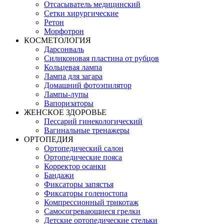
Отсасыватель медицинский
Сетки хирургические
Ретон
Морфотрон
КОСМЕТОЛОГИЯ
Дарсонваль
Силиконовая пластина от рубцов
Кольцевая лампа
Лампа для загара
Домашний фотоэпилятор
Лампы-лупы
Вапоризаторы
ЖЕНСКОЕ ЗДОРОВЬЕ
Пессарий гинекологический
Вагинальные тренажеры
ОРТОПЕДИЯ
Ортопедический салон
Ортопедические пояса
Корректор осанки
Бандажи
Фиксаторы запястья
Фиксаторы голеностопа
Компрессионный трикотаж
Самосогревающиеся грелки
Детские ортопедические стельки