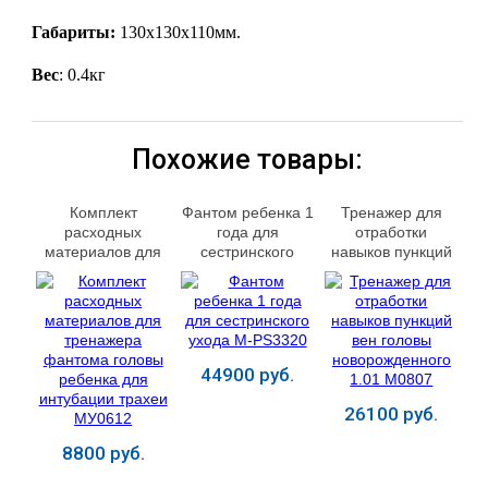
Габариты:
130х130х110мм.
Вес
: 0.4кг
Похожие товары:
Комплект
Фантом ребенка 1
Тренажер для
расходных
года для
отработки
материалов для
сестринского
навыков пункций
тренажера
ухода M-PS3320
вен головы
фантома головы
новорожденного
ребенка для
1.01 М0807
интубации трахеи
МУ0612
44900 руб.
26100 руб.
8800 руб.
Купить
Купить
Купить