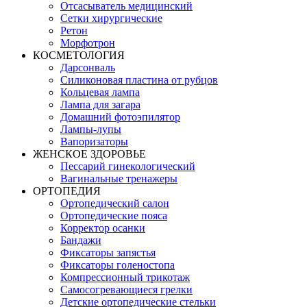
Отсасыватель медицинский
Сетки хирургические
Ретон
Морфотрон
КОСМЕТОЛОГИЯ
Дарсонваль
Силиконовая пластина от рубцов
Кольцевая лампа
Лампа для загара
Домашний фотоэпилятор
Лампы-лупы
Вапоризаторы
ЖЕНСКОЕ ЗДОРОВЬЕ
Пессарий гинекологический
Вагинальные тренажеры
ОРТОПЕДИЯ
Ортопедический салон
Ортопедические пояса
Корректор осанки
Бандажи
Фиксаторы запястья
Фиксаторы голеностопа
Компрессионный трикотаж
Самосогревающиеся грелки
Детские ортопедические стельки