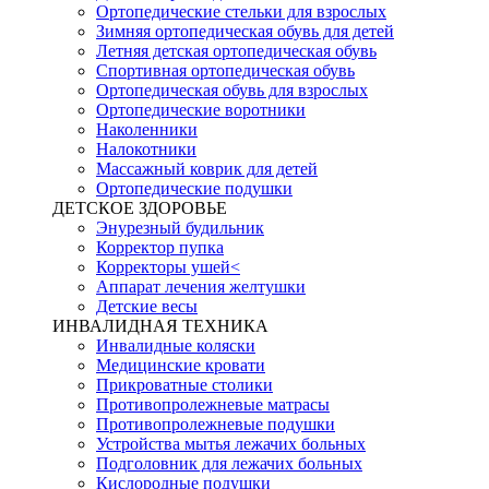
Ортопедические стельки для взрослых
Зимняя ортопедическая обувь для детей
Летняя детская ортопедическая обувь
Спортивная ортопедическая обувь
Ортопедическая обувь для взрослых
Ортопедические воротники
Наколенники
Налокотники
Массажный коврик для детей
Ортопедические подушки
ДЕТСКОЕ ЗДОРОВЬЕ
Энурезный будильник
Корректор пупка
Корректоры ушей<
Аппарат лечения желтушки
Детские весы
ИНВАЛИДНАЯ ТЕХНИКА
Инвалидные коляски
Медицинские кровати
Прикроватные столики
Противопролежневые матрасы
Противопролежневые подушки
Устройства мытья лежачих больных
Подголовник для лежачих больных
Кислородные подушки