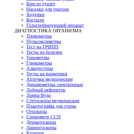
Кресло туалет
Насадки для унитаза
Ходунки
Костыли
Голосообразующий аппарат
ДИАГНОСТИКА ОРГАНИЗМА
Термометры
Пульсоксиметры
Тест на ГРИПП
Тесты на болезни
Тонометры
Глюкометры
Алкотестеры
Тесты на наркотики
Аптечки медицинские
Динамометры электронные
Лобный рефлектор
Лампа Вуда
Стетоскопы медицинские
Плантографы для стопы
Отоскопы
Спирометр ССП
Дерматоскопы
Ларингоскопы
Калипер