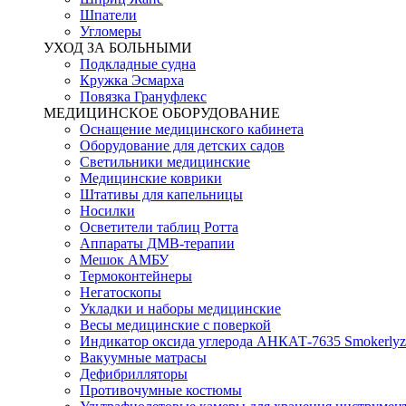
Шпатели
Угломеры
УХОД ЗА БОЛЬНЫМИ
Подкладные судна
Кружка Эсмарха
Повязка Грануфлекс
МЕДИЦИНСКОЕ ОБОРУДОВАНИЕ
Оснащение медицинского кабинета
Оборудование для детских садов
Светильники медицинские
Медицинские коврики
Штативы для капельницы
Носилки
Осветители таблиц Ротта
Аппараты ДМВ-терапии
Мешок АМБУ
Термоконтейнеры
Негатоскопы
Укладки и наборы медицинские
Весы медицинские с поверкой
Индикатор оксида углерода АНКАТ-7635 Smokerlyz
Вакуумные матрасы
Дефибрилляторы
Противочумные костюмы