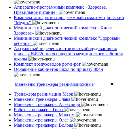
Аппаратно-программный комплекс «Здоровье.
Правильное питание»
Комплекс аппаратно-программный соматометрический
"Медик"
Медицинский диагностический комплекс «Киоск
Здоровье»
Медицинский диагностический комплекс "Здоровый
ребенок"
Актуальный перечень и стоимость оборудования по
приказу №822н по оснащению медицинского кабинета
школы
Комплект воздуховодов рот-в-рот
Оснащение кабинетов школ по приказу 804н
Манекены тренажеры реанимационные
▼
Тренажеры реанимации Марк
Манекены тренажеры Слава
Манекены-тренажеры Александр
Роботы-тренажеры Гоша
Манекены-тренажеры Максим
Манекены-тренажеры Олег
Манекены-тренажеры Володя