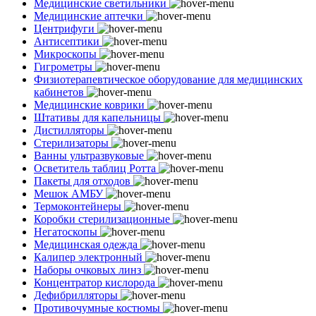
Медицинские светильники
Медицинские аптечки
Центрифуги
Антисептики
Микроскопы
Гигрометры
Физиотерапевтическое оборудование для медицинских
кабинетов
Медицинские коврики
Штативы для капельницы
Дистилляторы
Стерилизаторы
Ванны ультразвуковые
Осветитель таблиц Ротта
Пакеты для отходов
Мешок АМБУ
Термоконтейнеры
Коробки стерилизационные
Негатоскопы
Медицинская одежда
Калипер электронный
Наборы очковых линз
Концентратор кислорода
Дефибрилляторы
Противочумные костюмы