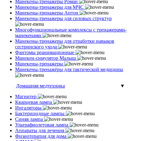
Манекены-тренажеры Роман
Манекены-тренажеры для МЧС
Манекены-тренажеры Антон
Манекены-тренажеры для силовых структур
Многофункциональные комплексы с тренажерами-
манекенами
Манекены-тренажеры для отработки навыков
сестринского ухода
Фантомы реанимационные
Манекен-симулятор Малыш
Манекены-тренажеры
Манекены-тренажёры для тактической медицины
Домашняя медтехника
▼
Магнитер
Кварцевая лампа
Ингаляторы
Бактерицидные лампы
Синяя лампа
Ультрафиолетовая лампа
Аппараты для лечения
Физиотерапия для дома