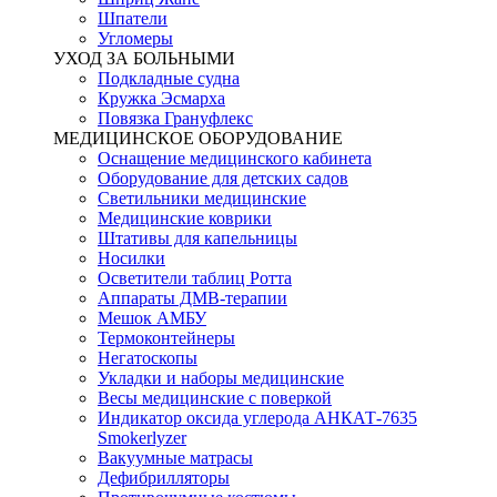
Шпатели
Угломеры
УХОД ЗА БОЛЬНЫМИ
Подкладные судна
Кружка Эсмарха
Повязка Грануфлекс
МЕДИЦИНСКОЕ ОБОРУДОВАНИЕ
Оснащение медицинского кабинета
Оборудование для детских садов
Светильники медицинские
Медицинские коврики
Штативы для капельницы
Носилки
Осветители таблиц Ротта
Аппараты ДМВ-терапии
Мешок АМБУ
Термоконтейнеры
Негатоскопы
Укладки и наборы медицинские
Весы медицинские с поверкой
Индикатор оксида углерода АНКАТ-7635
Smokerlyzer
Вакуумные матрасы
Дефибрилляторы