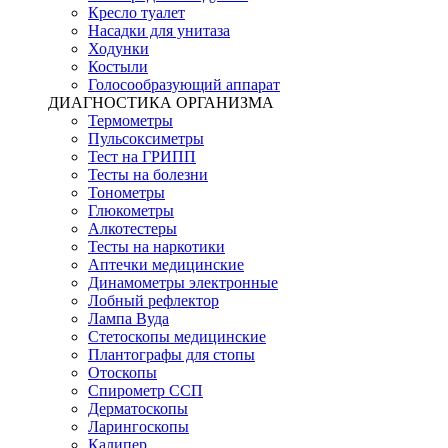
Кресло туалет
Насадки для унитаза
Ходунки
Костыли
Голосообразующий аппарат
ДИАГНОСТИКА ОРГАНИЗМА
Термометры
Пульсоксиметры
Тест на ГРИПП
Тесты на болезни
Тонометры
Глюкометры
Алкотестеры
Тесты на наркотики
Аптечки медицинские
Динамометры электронные
Лобный рефлектор
Лампа Вуда
Стетоскопы медицинские
Плантографы для стопы
Отоскопы
Спирометр ССП
Дерматоскопы
Ларингоскопы
Калипер