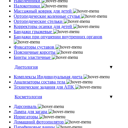
Наколенники
Налокотники
Массажный коврик для детей
Ортопедические коленные стулья
Ортопедические стельки
Корректоры осанки для детей
Бандажи грыжевые
Бандажи при опущении внутренних органов
Фиксаторы суставов
Поясничные корсеты
Бинты эластичные
Диетология
▼
Комплексы Индивидуальная диета
Анализаторы состава тела
Технические задания для АПК
Косметология
▼
Дарсонваль
Лампа для загара
Ирригаторы
Домашний фотоэпилятор
Парафиновые ванны