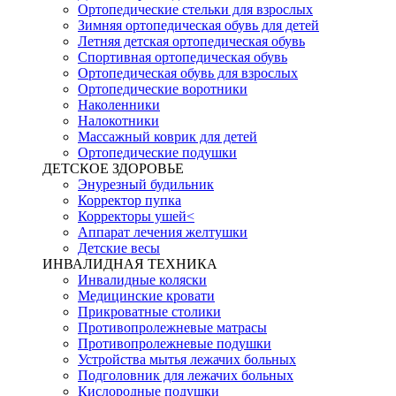
Ортопедические стельки для взрослых
Зимняя ортопедическая обувь для детей
Летняя детская ортопедическая обувь
Спортивная ортопедическая обувь
Ортопедическая обувь для взрослых
Ортопедические воротники
Наколенники
Налокотники
Массажный коврик для детей
Ортопедические подушки
ДЕТСКОЕ ЗДОРОВЬЕ
Энурезный будильник
Корректор пупка
Корректоры ушей<
Аппарат лечения желтушки
Детские весы
ИНВАЛИДНАЯ ТЕХНИКА
Инвалидные коляски
Медицинские кровати
Прикроватные столики
Противопролежневые матрасы
Противопролежневые подушки
Устройства мытья лежачих больных
Подголовник для лежачих больных
Кислородные подушки