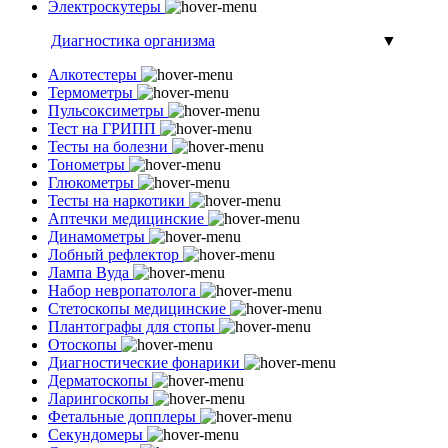
Электроскутеры
Диагностика организма
▼
Алкотестеры
Термометры
Пульсоксиметры
Тест на ГРИПП
Тесты на болезни
Тонометры
Глюкометры
Тесты на наркотики
Аптечки медицинские
Динамометры
Лобный рефлектор
Лампа Вуда
Набор невропатолога
Стетоскопы медицинские
Плантографы для стопы
Отоскопы
Диагностические фонарики
Дерматоскопы
Ларингоскопы
Фетальные допплеры
Секундомеры