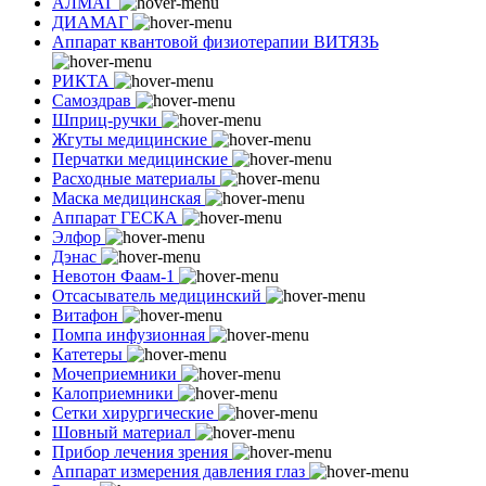
АЛМАГ
ДИАМАГ
Аппарат квантовой физиотерапии ВИТЯЗЬ
РИКТА
Самоздрав
Шприц-ручки
Жгуты медицинские
Перчатки медицинские
Расходные материалы
Маска медицинская
Аппарат ГЕСКА
Элфор
Дэнас
Невотон Фаам-1
Отсасыватель медицинский
Витафон
Помпа инфузионная
Катетеры
Мочеприемники
Калоприемники
Сетки хирургические
Шовный материал
Прибор лечения зрения
Аппарат измерения давления глаз