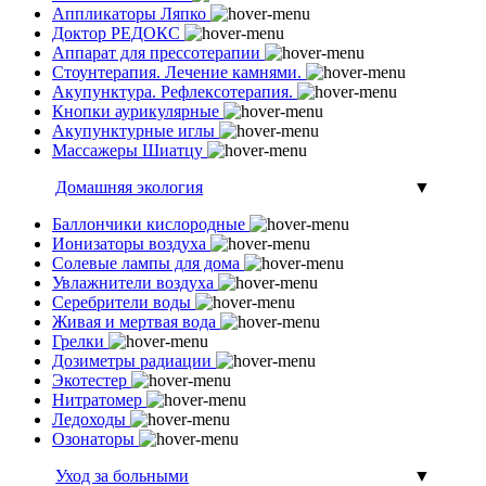
Аппликаторы Ляпко
Доктор РЕДОКС
Аппарат для прессотерапии
Стоунтерапия. Лечение камнями.
Акупунктура. Рефлексотерапия.
Кнопки аурикулярные
Акупунктурные иглы
Массажеры Шиатцу
Домашняя экология
▼
Баллончики кислородные
Ионизаторы воздуха
Солевые лампы для дома
Увлажнители воздуха
Серебрители воды
Живая и мертвая вода
Грелки
Дозиметры радиации
Экотестер
Нитратомер
Ледоходы
Озонаторы
Уход за больными
▼