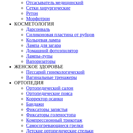
Отсасыватель медицинский
Сетки хирургические
Ретон
Морфотрон
КОСМЕТОЛОГИЯ
Дарсонваль
Силиконовая пластина от рубцов
Кольцевая лампа
Лампа для загара
Домашний фотоэпилятор
Лампы-лупы
Вапоризаторы
ЖЕНСКОЕ ЗДОРОВЬЕ
Пессарий гинекологический
Вагинальные тренажеры
ОРТОПЕДИЯ
Ортопедический салон
Ортопедические пояса
Корректор осанки
Бандажи
Фиксаторы запястья
Фиксаторы голеностопа
Компрессионный трикотаж
Самосогревающиеся грелки
Детские ортопедические стельки