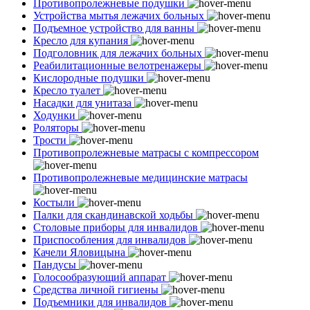
Противопролежневые подушки
Устройства мытья лежачих больных
Подъемное устройство для ванны
Кресло для купания
Подголовник для лежачих больных
Реабилитационные велотренажеры
Кислородные подушки
Кресло туалет
Насадки для унитаза
Ходунки
Роляторы
Трости
Противопролежневые матрасы с компрессором
Противопролежневые медицинские матрасы
Костыли
Палки для скандинавской ходьбы
Столовые приборы для инвалидов
Приспособления для инвалидов
Качели Яловицына
Пандусы
Голосообразующий аппарат
Средства личной гигиены
Подъемники для инвалидов