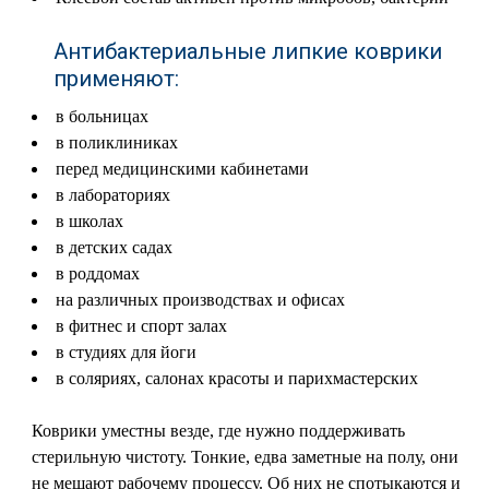
Антибактериальные липкие коврики
применяют:
в больницах
в поликлиниках
перед медицинскими кабинетами
в лабораториях
в школах
в детских садах
в роддомах
на различных производствах и офисах
в фитнес и спорт залах
в студиях для йоги
в соляриях, салонах красоты и парихмастерских
Коврики уместны везде, где нужно поддерживать
стерильную чистоту. Тонкие, едва заметные на полу, они
не мешают рабочему процессу. Об них не спотыкаются и